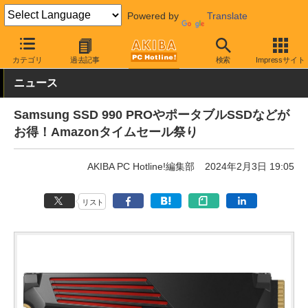
Powered by
Translate
AKIBA PC Hotline!
秋葉原情報
価格情報
特価情報
カテゴリ
過去記事
検索
Impressサイト
ニュース
Samsung SSD 990 PROやポータブルSSDなどが
お得！Amazonタイムセール祭り
AKIBA PC Hotline!編集部
2024年2月3日 19:05
リスト