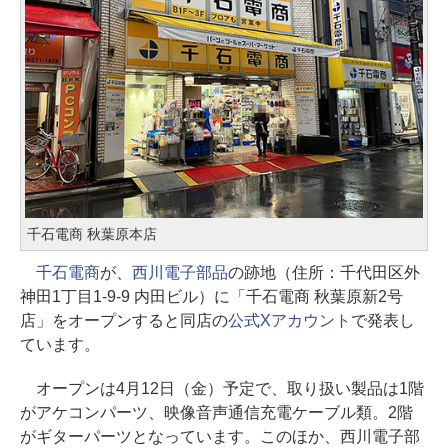
千石電商 秋葉原本店
千石電商
が、
西川電子部品
の跡地（住所：千代田区外
神田1丁目1-9-9 内田ビル）に「千石電商 秋葉原新2号
店」をオープンすると同店の
公式Xアカウント
で発表し
ています。
オープンは4月12日（金）予定で、取り扱い製品は1階
がアケコンパーツ、映像音声通信充電ケーブル類。2階
がギターパーツとなっています。このほか、西川電子部