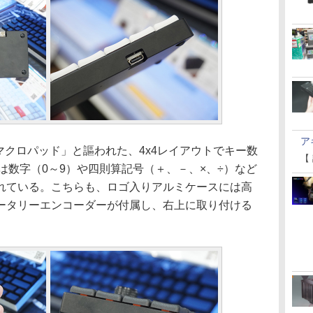
ア
なマクロパッド」と謳われた、4x4レイアウトでキー数
【
では数字（0～9）や四則算記号（＋、－、×、÷）など
れている。こちらも、ロゴ入りアルミケースには高
ータリーエンコーダーが付属し、右上に取り付ける