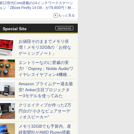
第12世代Core搭載の14インチワークステーシ
ョン「ZBook Firefly 14 G9」が79,800円！秋葉
原で中古PCセール
もっと見る
Special Site
お値段そのままでメモリ倍
増！メモリ32GBの「お得な
ゲーミングノート」
エントリーなのに脅威の実
力!「Osprey」Noble Audioワ
イヤレスイヤフォン4機種を
一気に聴く
Amazon プライムデー過去最
安! Anker注目プロジェクタ
ー3モデルを使ってみた
クリエイティブが作った2万
円台の“小さなピュアオーデ
ィオスピーカー”
メモリ32GBでも予算内。産
経新聞社がAMD Ryzen搭載