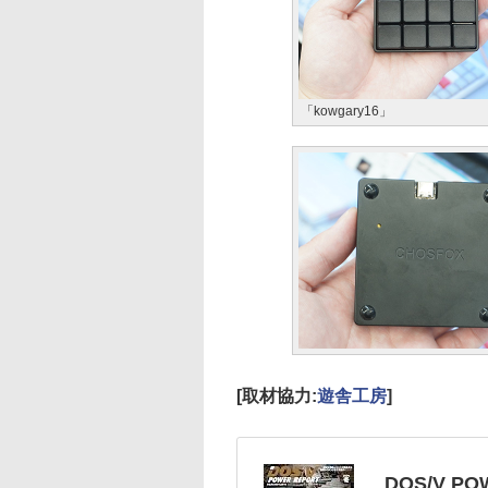
「kowgary16」
[取材協力:
遊舎工房
]
DOS/V P