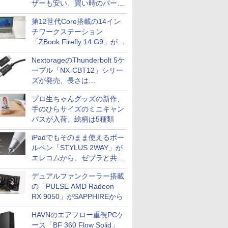
ザーも安い、買い時のパーツ
は？【8月7日(金)22時配信】
第12世代Core搭載の14イン
チワークステーション
「ZBook Firefly 14 G9」が
79,800円！秋葉原で中古PC
NextorageのThunderbolt 5ケ
セール
ーブル「NX-CBT12」シリー
ズが発売、長さは
30cm/50cm/1mの3種類
プロ生ちゃんグッズの新作、
手のひらサイズのミニキャン
バスが入荷。絵柄は5種類
iPadでもそのまま使えるボー
ルペン「STYLUS 2WAY」が
エレコムから、ゼブラと共同
開発
デュアルファンクーラー搭載
の「PULSE AMD Radeon
RX 9050」がSAPPHIREから
HAVNのエアフロー重視PCケ
ース「BF 360 Flow Solid」