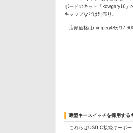
ボードのキット「kowgary16
キャップなどは別売り。
店頭価格はminipeg48が17,600
薄型キースイッチを採用する
これらはUSB-C接続キーボ