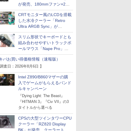
が発売、180mmファン×2搭
載
CRTモニター風のLCDを搭載
した水冷クーラー「Retro
Ultra ARGB Sync」が
Thermaltakeから
スリム形状でキーボードとも
組み合わせやすいトラックボ
ールマウス「Nape Pro」が
Keychronから
キバお買い得価格情報（速報版）
 調査日：2026年8月6日 】
Intel Z890/B860マザーの購
入でゲームがもらえるバンド
ルキャンペーン
『Dying Light: The Beast』
『HITMAN 3』『Civ VII』の3
タイトルから選べる
CPSの大型ツインタワーCPU
クーラー「RZ820 Display
BK」が発売、クーラートッ