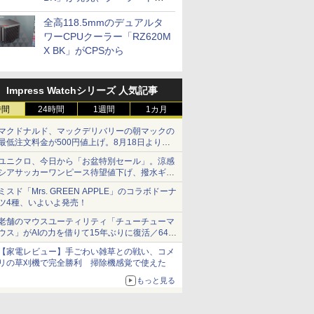
プに5インチ液晶搭載
全高118.5mmのデュアルタ
ワーCPUクーラー「RZ620M
X BK」がCPSから
Impress Watchシリーズ 人気記事
時間
24時間
1週間
1カ月
マクドナルド、マックデリバリーの朝マックの
最低注文料金が500円値上げ。8月18日より
1,500円から受付
ユニクロ、今日から「お盆特別セール」。涼感
シアサッカーワンピース待望値下げ、撥水ギア
ショーツは1990円に
ミスド「Mrs. GREEN APPLE」のコラボドーナ
ツ4種、いよいよ発売！
老舗のマウスユーティリティ「チューチューマ
ウス」がAIの力を借りて15年ぶりに復活／64bit
化、Windows 10/11、「Chrome」も走り回
【家電レビュー】手ごわい雑草との戦い、コメ
る。復活記念で2026年末まで500円
リの草刈機で完全勝利 掃除機感覚で使えた
もっと見る