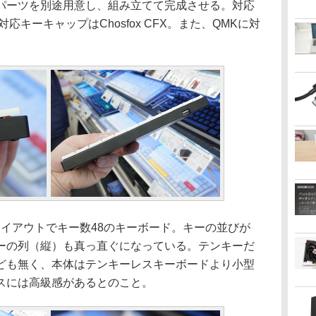
パーツを別途用意し、組み立てて完成させる。対応
1。対応キーキャップはChosfox CFX。また、QMKに対
linearレイアウトでキー数48のキーボード。キーの並びが
ーの列（縦）も真っ直ぐになっている。テンキーだ
ども無く、本体はテンキーレスキーボードより小型
スには高級感があるとのこと。