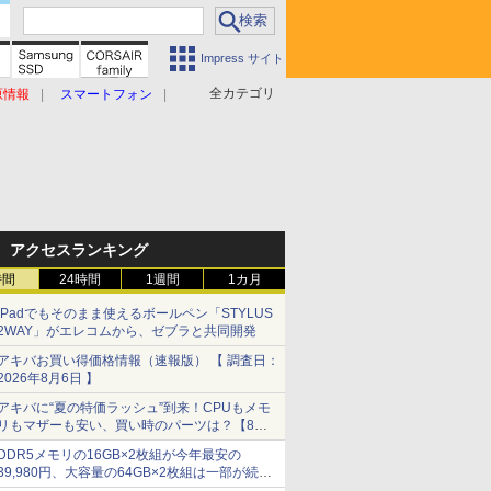
Impress サイト
全カテゴリ
原情報
スマートフォン
アクセスランキング
時間
24時間
1週間
1カ月
iPadでもそのまま使えるボールペン「STYLUS
2WAY」がエレコムから、ゼブラと共同開発
アキバお買い得価格情報（速報版） 【 調査日：
2026年8月6日 】
アキバに“夏の特価ラッシュ”到来！CPUもメモ
リもマザーも安い、買い時のパーツは？【8月7
日(金)22時配信】
DDR5メモリの16GB×2枚組が今年最安の
39,980円、大容量の64GB×2枚組は一部が続騰
[8月前半のメモリ価格]