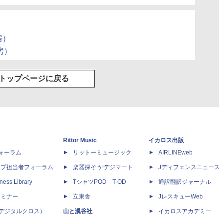
房）
房）
トップページに戻る
Rittor Music
イカロス出版
dフォーラム
リットーミュージック
AIRLINEweb
ップ担当者フォーラム
楽器探そう!デジマート
Jディフェンスニュー
ness Library
TシャツPOD T-OD
通訳翻訳ジャーナル
セミナー
立東舎
JレスキューWeb
 X（デジタルクロス）
山と溪谷社
イカロスアカデミー