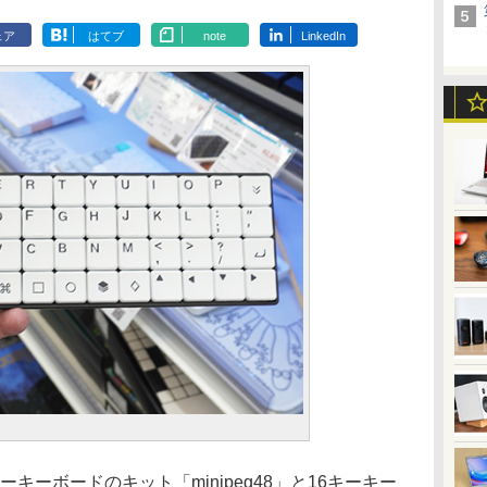
ェア
はてブ
note
LinkedIn
ーキーボードのキット「minipeg48」と16キーキー