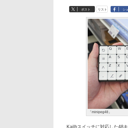
ポスト
リスト
シ
「minipeg48」
Kailhスイッチに対応した48キ