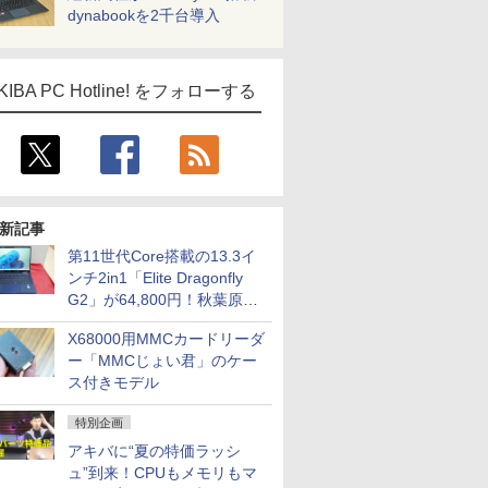
dynabookを2千台導入
KIBA PC Hotline! をフォローする
新記事
第11世代Core搭載の13.3イ
ンチ2in1「Elite Dragonfly
G2」が64,800円！秋葉原で
中古PCセール
X68000用MMCカードリーダ
ー「MMCじょい君」のケー
ス付きモデル
特別企画
アキバに“夏の特価ラッシ
ュ”到来！CPUもメモリもマ