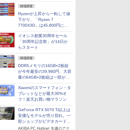
になる？
相場調査
Ryzenが上昇から一転して値
下がり、「Ryzen 7
7700X3D」は45,800円に急
落し「Ryzen 7 7800X3D」
イオシス創業30周年セール
との価格逆転解消 [8月前半の
「30周年記念祭」が14日か
CPU価格]
らスタート
相場調査
DDR5メモリの16GB×2枚組
が今年最安の39,980円、大容
量の64GB×2枚組は一部が続
騰 [8月前半のメモリ価格]
Xiaomiのスマートフォン・タ
ブレットなどが最大30%オ
フ！楽天お買い物マラソン
GeForce RTX 5070 Ti以上は
安価なモデルが売り切れ。一
部ショップがビデオカードの
購入制限を実施したニュース
AKIBA PC Hotline! 先週のアク