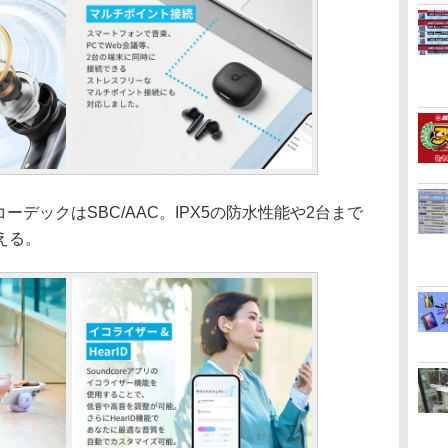
対応コーデックはSBC/AAC。IPX5の防水性能や2台まで
える。