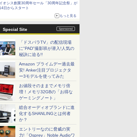
イオシス創業30周年セール「30周年記念祭」が
価格]
14日からスタート
もっと見る
Special Site
「ドスパラTV」の配信現場
に“PAD”撮影班が潜入!人気の
秘訣に迫る!!
Amazon プライムデー過去最
安! Anker注目プロジェクタ
ー3モデルを使ってみた
お値段そのままでメモリ倍
増！メモリ32GBの「お得な
ゲーミングノート」
総合オーディオブランドに進
化するSHANLINGとは何者
か？
エントリーなのに脅威の実
力!「Osprey」Noble Audioワ