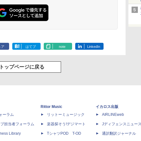
ェア
はてブ
note
LinkedIn
トップページに戻る
Rittor Music
イカロス出版
dフォーラム
リットーミュージック
AIRLINEweb
ップ担当者フォーラム
楽器探そう!デジマート
Jディフェンスニュー
ness Library
TシャツPOD T-OD
通訳翻訳ジャーナル