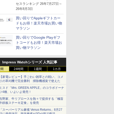
が注目を集める
セスランキング 26年7月27日～
26年8月3日
買い回りでAppleギフトカー
ドもお得！楽天市場お買い物
マラソン
買い回りでGoogle Playギフ
トコードもお得！楽天市場お
買い物マラソン
Impress Watchシリーズ 人気記事
時間
24時間
1週間
1カ月
【家電レビュー】手ごわい雑草との戦い、コメ
リの草刈機で完全勝利 掃除機感覚で使えた
ミスド「Mrs. GREEN APPLE」のコラボドーナ
ツ4種、いよいよ発売！
吉野家、牛リブロースを熱々で提供する「極旨
牛鉄板ステーキ定食」を発売
「スーパーリアル麻雀 Venus Returns」8月27
日に発売決定。脱衣麻雀が3D×VRで復活