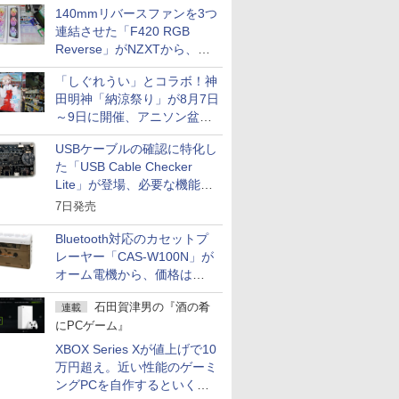
140mmリバースファンを3つ
連結させた「F420 RGB
Reverse」がNZXTから、単
一フレーム採用
「しぐれうい」とコラボ！神
田明神「納涼祭り」が8月7日
～9日に開催、アニソン盆踊
りや屋台グルメなどもあり
USBケーブルの確認に特化し
た「USB Cable Checker
Lite」が登場、必要な機能を
凝縮しコンパクトに
7日発売
Bluetooth対応のカセットプ
レーヤー「CAS-W100N」が
オーム電機から、価格は
5,940円
石田賀津男の『酒の肴
連載
にPCゲーム』
XBOX Series Xが値上げで10
万円超え。近い性能のゲーミ
ングPCを自作するといくら