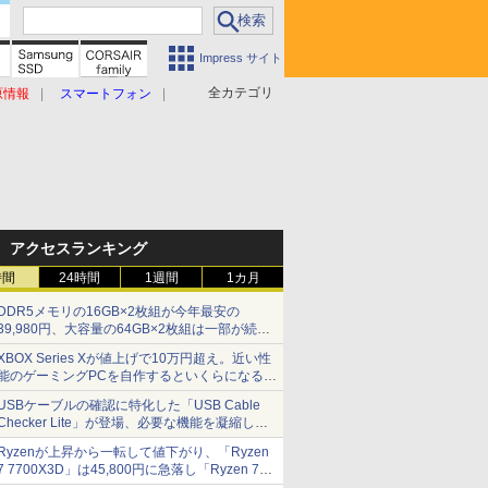
Impress サイト
全カテゴリ
原情報
スマートフォン
アクセスランキング
時間
24時間
1週間
1カ月
DDR5メモリの16GB×2枚組が今年最安の
39,980円、大容量の64GB×2枚組は一部が続騰
[8月前半のメモリ価格]
XBOX Series Xが値上げで10万円超え。近い性
能のゲーミングPCを自作するといくらになる？
【石田賀津男の『酒の肴にPCゲーム』】
USBケーブルの確認に特化した「USB Cable
Checker Lite」が登場、必要な機能を凝縮しコ
ンパクトに 7日発売
Ryzenが上昇から一転して値下がり、「Ryzen
7 7700X3D」は45,800円に急落し「Ryzen 7
7800X3D」との価格逆転解消 [8月前半のCPU