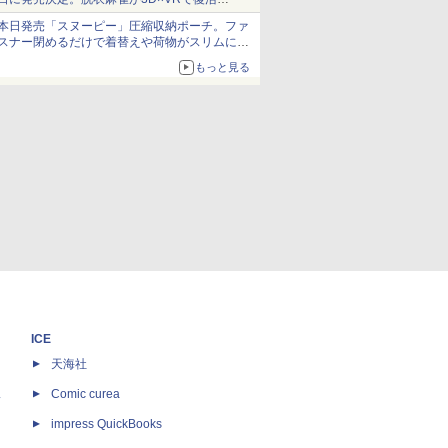
発売から2週間は20%オフになるセールが実施
本日発売「スヌーピー」圧縮収納ポーチ。ファ
スナー閉めるだけで着替えや荷物がスリムにま
とまる
もっと見る
ICE
天海社
ス
Comic curea
impress QuickBooks