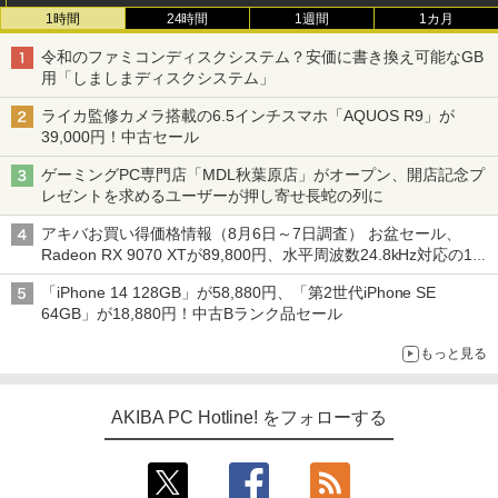
1時間
24時間
1週間
1カ月
令和のファミコンディスクシステム？安価に書き換え可能なGB
用「しましまディスクシステム」
ライカ監修カメラ搭載の6.5インチスマホ「AQUOS R9」が
39,000円！中古セール
ゲーミングPC専門店「MDL秋葉原店」がオープン、開店記念プ
レゼントを求めるユーザーが押し寄せ長蛇の列に
アキバお買い得価格情報（8月6日～7日調査） お盆セール、
Radeon RX 9070 XTが89,800円、水平周波数24.8kHz対応の17
型モニターが9,801円、暑さ指数連動セール ほか
「iPhone 14 128GB」が58,880円、「第2世代iPhone SE
64GB」が18,880円！中古Bランク品セール
もっと見る
AKIBA PC Hotline! をフォローする