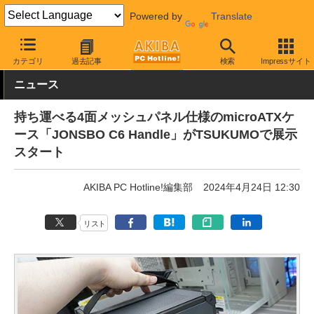
Powered by
Translate
AKIBA PC Hotline!
PCパーツ
PCケース
キューブ
カテゴリ
過去記事
検索
Impressサイト
ニュース
持ち運べる4面メッシュパネル仕様のmicroATXケ
ース「JONSBO C6 Handle」がTSUKUMOで展示
スタート
AKIBA PC Hotline!編集部
2024年4月24日 12:30
リスト