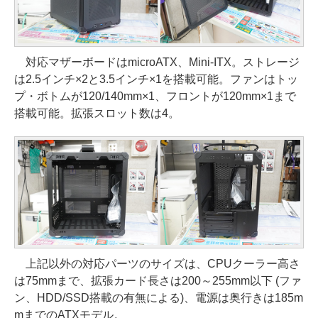
対応マザーボードはmicroATX、Mini-ITX。ストレージ
は2.5インチ×2と3.5インチ×1を搭載可能。ファンはトッ
プ・ボトムが120/140mm×1、フロントが120mm×1まで
搭載可能。拡張スロット数は4。
上記以外の対応パーツのサイズは、CPUクーラー高さ
は75mmまで、拡張カード長さは200～255mm以下 (ファ
ン、HDD/SSD搭載の有無による)、電源は奥行きは185m
mまでのATXモデル。