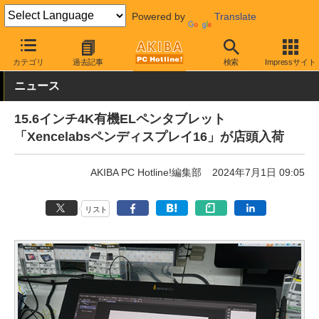
Powered by
Translate
AKIBA PC Hotline!
PC周辺機器
ペンタブレット
カテゴリ
過去記事
検索
Impressサイト
ニュース
15.6インチ4K有機ELペンタブレット
「Xencelabsペンディスプレイ16」が店頭入荷
AKIBA PC Hotline!編集部
2024年7月1日 09:05
リスト