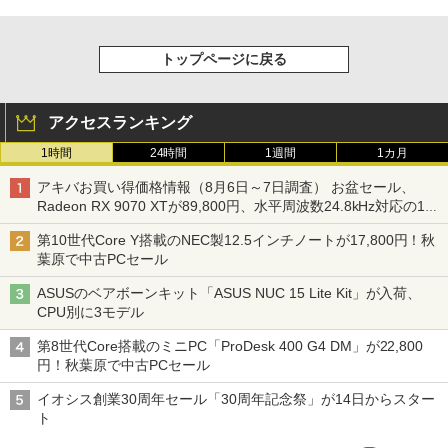
トップページに戻る
アクセスランキング
1時間
24時間
1週間
1カ月
アキバお買い得価格情報（8月6日～7日調査） お盆セール、
Radeon RX 9070 XTが89,800円、水平周波数24.8kHz対応の17
型モニターが9,801円、暑さ指数連動セール ほか
第10世代Core Y搭載のNEC製12.5インチノートが17,800円！秋
葉原で中古PCセール
ASUSのベアボーンキット「ASUS NUC 15 Lite Kit」が入荷、
CPU別に3モデル
第8世代Core搭載のミニPC「ProDesk 400 G4 DM」が22,800
円！秋葉原で中古PCセール
イオシス創業30周年セール「30周年記念祭」が14日からスター
ト