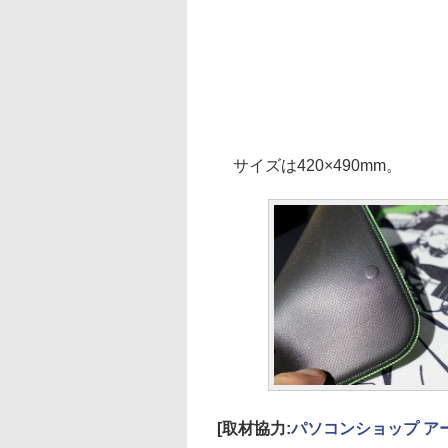
サイズは420×490mm。
[取材協力:
パソコンショップ ア