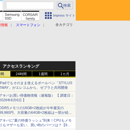
Impress サイト
全カテゴリ
原情報
スマートフォン
アクセスランキング
時間
24時間
1週間
1カ月
iPadでもそのまま使えるボールペン「STYLUS
2WAY」がエレコムから、ゼブラと共同開発
アキバお買い得価格情報（速報版） 【 調査日：
2026年8月6日 】
DDR5メモリの16GB×2枚組が今年最安の
39,980円、大容量の64GB×2枚組は一部が続騰
[8月前半のメモリ価格]
アキバに“夏の特価ラッシュ”到来！CPUもメモ
リもマザーも安い、買い時のパーツは？【8月7
日(金)22時配信】