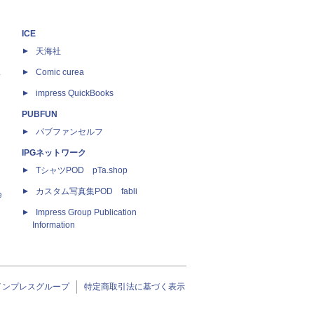
ICE
天海社
ス
Comic curea
impress QuickBooks
PUBFUN
パブファンセルフ
IPGネットワーク
TシャツPOD pTa.shop
カスタム写真集POD fabli
e
Impress Group Publication
Information
インプレスグループ
特定商取引法に基づく表示