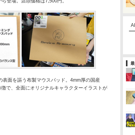
uryから登場。店頭価格は7,500円。
A
最
表面を謳う布製マウスパッド。4mm厚の国産
が特徴で、全面にオリジナルキャラクターイラストが