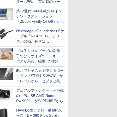
ザーも安い、買い時のパーツ
は？【8月7日(金)22時配信】
第12世代Core搭載の14イン
チワークステーション
「ZBook Firefly 14 G9」が
79,800円！秋葉原で中古PC
NextorageのThunderbolt 5ケ
セール
ーブル「NX-CBT12」シリー
ズが発売、長さは
30cm/50cm/1mの3種類
プロ生ちゃんグッズの新作、
手のひらサイズのミニキャン
バスが入荷。絵柄は5種類
iPadでもそのまま使えるボー
ルペン「STYLUS 2WAY」が
エレコムから、ゼブラと共同
開発
デュアルファンクーラー搭載
の「PULSE AMD Radeon
RX 9050」がSAPPHIREから
HAVNのエアフロー重視PCケ
ース「BF 360 Flow Solid」