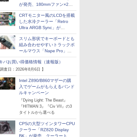
が発売、180mmファン×2搭
載
CRTモニター風のLCDを搭載
した水冷クーラー「Retro
Ultra ARGB Sync」が
Thermaltakeから
スリム形状でキーボードとも
組み合わせやすいトラックボ
ールマウス「Nape Pro」が
Keychronから
キバお買い得価格情報（速報版）
 調査日：2026年8月6日 】
Intel Z890/B860マザーの購
入でゲームがもらえるバンド
ルキャンペーン
『Dying Light: The Beast』
『HITMAN 3』『Civ VII』の3
タイトルから選べる
CPSの大型ツインタワーCPU
クーラー「RZ820 Display
BK」が発売、クーラートッ