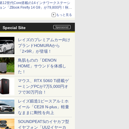
第12世代Core搭載の14インチワークステーシ
ョン「ZBook Firefly 14 G9」が79,800円！秋葉
原で中古PCセール
もっと見る
Special Site
レイズのプレミアムカー向け
ブランドHOMURAから
「2×9R」が登場！
鳥肌ものの「DENON
HOME」サウンドを体感し
た！
マウス、RTX 5060 Ti搭載ゲ
ーミングPCが7万5,000円オ
フで30万円台！
レイズ鍛造1ピースアルミホ
イール「CE28 N-plus」軽量
なままに剛性を向上
SOUNDPEATSのイヤカフ型
イヤフォン「UU2イヤーカ