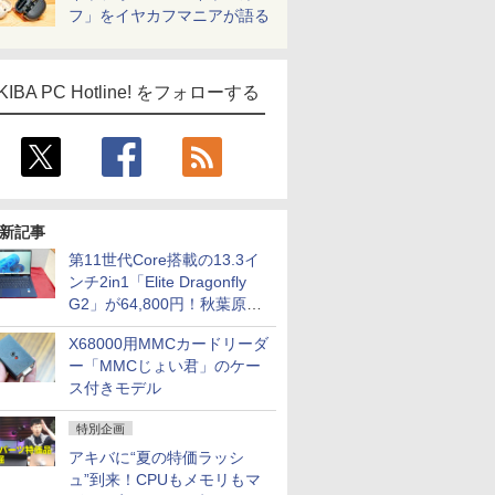
フ」をイヤカフマニアが語る
KIBA PC Hotline! をフォローする
新記事
第11世代Core搭載の13.3イ
ンチ2in1「Elite Dragonfly
G2」が64,800円！秋葉原で
中古PCセール
X68000用MMCカードリーダ
ー「MMCじょい君」のケー
ス付きモデル
特別企画
アキバに“夏の特価ラッシ
ュ”到来！CPUもメモリもマ