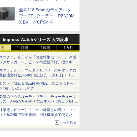
プに5インチ液晶搭載
全高118.5mmのデュアルタ
ワーCPUクーラー「RZ620M
X BK」がCPSから
Impress Watchシリーズ 人気記事
時間
24時間
1週間
1カ月
ユニクロ、今日から「お盆特別セール」。涼感
シアサッカーワンピース待望値下げ、撥水ギア
ショーツは1990円に
マクドナルド、マックデリバリーの朝マックの
最低注文料金が500円値上げ。8月18日より
1,500円から受付
ミスド「Mrs. GREEN APPLE」のコラボドーナ
ツ4種、いよいよ発売！
老舗のマウスユーティリティ「チューチューマ
ウス」がAIの力を借りて15年ぶりに復活／64bit
化、Windows 10/11、「Chrome」も走り回
【家電レビュー】手ごわい雑草との戦い、コメ
る。復活記念で2026年末まで500円
リの草刈機で完全勝利 掃除機感覚で使えた
もっと見る