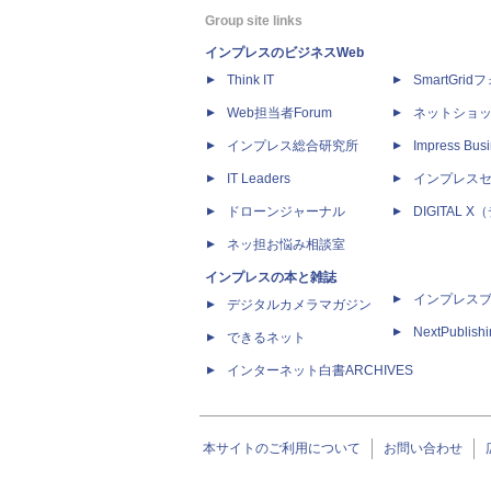
Group site links
インプレスのビジネスWeb
Think IT
SmartGri
Web担当者Forum
ネットショ
インプレス総合研究所
Impress Busi
IT Leaders
インプレス
ドローンジャーナル
DIGITAL
ネッ担お悩み相談室
インプレスの本と雑誌
インプレス
デジタルカメラマガジン
NextPublish
できるネット
インターネット白書ARCHIVES
本サイトのご利用について
お問い合わせ