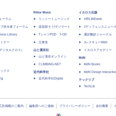
Rittor Music
イカロス出版
dフォーラム
リットーミュージック
AIRLINEweb
ップ担当者フォーラム
楽器探そう!デジマート
Jディフェンスニュー
ness Library
TシャツPOD T-OD
通訳翻訳ジャーナル
セミナー
立東舎
JレスキューWeb
 X（デジタルクロス）
山と溪谷社
イカロスアカデミー
山と溪谷オンライン
MdN
CLIMBING-NET
MdN Books
ブックス
近代科学社
MdN Design Interactiv
ing
近代科学社Digital
テックリブ
TechLib
広告掲載のご案内
編集部へのご連絡
プライバシーポリシー
会社概要