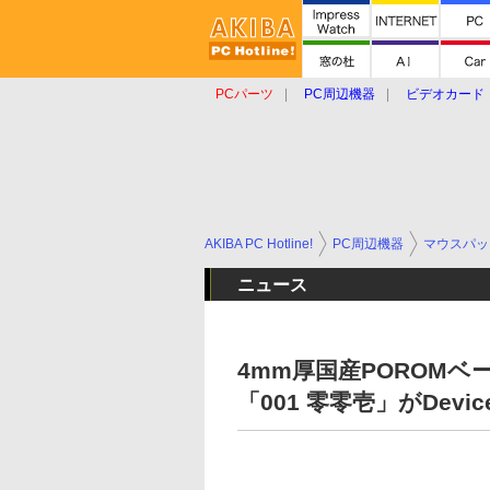
PCパーツ
PC周辺機器
ビデオカード
タブレット
おもしろグッズ
ショップ
AKIBA PC Hotline!
PC周辺機器
マウスパッ
ニュース
4mm厚国産POROM
「001 零零壱」がDevic