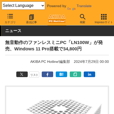
Powered by
Translate
AKIBA PC Hotline!
PC本体・ソフト
PC本体
小型PC
カテゴリ
過去記事
検索
Impressサイト
ニュース
無音動作のファンレスミニPC「LN100W」が発
売、Windows 11 Pro搭載で34,800円
AKIBA PC Hotline!編集部
2024年7月29日 00:00
リスト