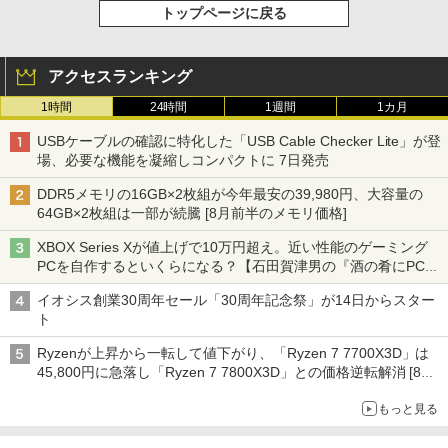
トップページに戻る
アクセスランキング
1時間
24時間
1週間
1カ月
USBケーブルの確認に特化した「USB Cable Checker Lite」が登
場、必要な機能を凝縮しコンパクトに 7日発売
DDR5メモリの16GB×2枚組が今年最安の39,980円、大容量の
64GB×2枚組は一部が続騰 [8月前半のメモリ価格]
XBOX Series Xが値上げで10万円超え。近い性能のゲーミング
PCを自作するといくらになる？【石田賀津男の『酒の肴にPCゲ
ーム』】
イオシス創業30周年セール「30周年記念祭」が14日からスター
ト
Ryzenが上昇から一転して値下がり、「Ryzen 7 7700X3D」は
45,800円に急落し「Ryzen 7 7800X3D」との価格逆転解消 [8月
前半のCPU価格]
もっと見る