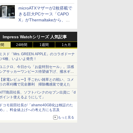
microATXマザーが2枚搭載で
きる巨大PCケース「CAPO
X」がThermaltakeから、カ
ラーは2色
Impress Watchシリーズ 人気記事
時間
24時間
1週間
1カ月
ミスド「Mrs. GREEN APPLE」のコラボドーナ
ツ4種、いよいよ発売！
ユニクロ、今日から「お盆特別セール」。涼感
シアサッカーワンピース待望値下げ、撥水ギア
ショーツは1990円に
【家電レビュー】手ごわい雑草との戦い、コメ
リの草刈機で完全勝利 掃除機感覚で使えた
NTT島田社長、ソフトバンクのセブン出資に「d
ポイント使えるようにして」
ドコモ前田社長が「ahamo40GB化は検証のた
め」、料金値上げへの考え方にも言及
もっと見る