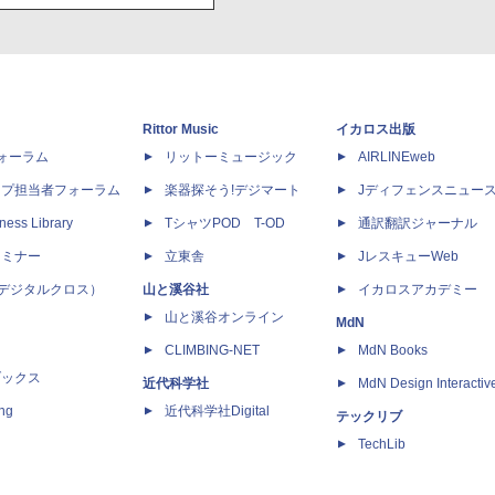
Rittor Music
イカロス出版
dフォーラム
リットーミュージック
AIRLINEweb
ップ担当者フォーラム
楽器探そう!デジマート
Jディフェンスニュー
ness Library
TシャツPOD T-OD
通訳翻訳ジャーナル
セミナー
立東舎
JレスキューWeb
 X（デジタルクロス）
山と溪谷社
イカロスアカデミー
山と溪谷オンライン
MdN
CLIMBING-NET
MdN Books
ブックス
近代科学社
MdN Design Interactiv
ing
近代科学社Digital
テックリブ
TechLib