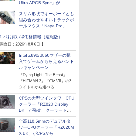
Ultra ARGB Sync」が
Thermaltakeから
スリム形状でキーボードとも
組み合わせやすいトラックボ
ールマウス「Nape Pro」が
Keychronから
キバお買い得価格情報（速報版）
 調査日：2026年8月6日 】
Intel Z890/B860マザーの購
入でゲームがもらえるバンド
ルキャンペーン
『Dying Light: The Beast』
『HITMAN 3』『Civ VII』の3
タイトルから選べる
CPSの大型ツインタワーCPU
クーラー「RZ820 Display
BK」が発売、クーラートッ
プに5インチ液晶搭載
全高118.5mmのデュアルタ
ワーCPUクーラー「RZ620M
X BK」がCPSから