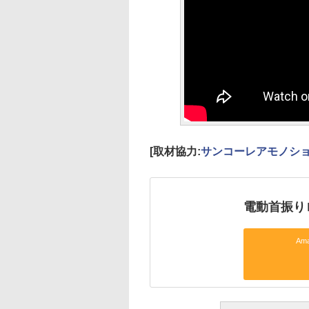
[取材協力:
サンコーレアモノシ
電動首振り
Am