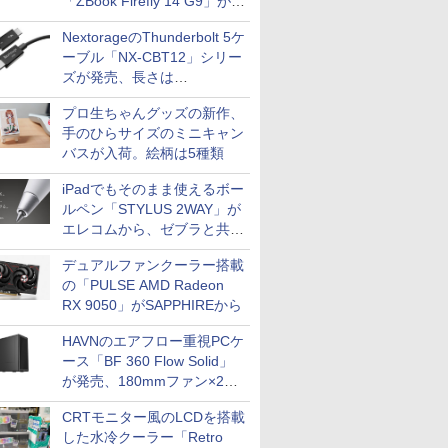
「ZBook Firefly 14 G9」が
79,800円！秋葉原で中古PC
NextorageのThunderbolt 5ケ
セール
ーブル「NX-CBT12」シリー
ズが発売、長さは
30cm/50cm/1mの3種類
プロ生ちゃんグッズの新作、
手のひらサイズのミニキャン
バスが入荷。絵柄は5種類
iPadでもそのまま使えるボー
ルペン「STYLUS 2WAY」が
エレコムから、ゼブラと共同
開発
デュアルファンクーラー搭載
の「PULSE AMD Radeon
RX 9050」がSAPPHIREから
HAVNのエアフロー重視PCケ
ース「BF 360 Flow Solid」
が発売、180mmファン×2搭
載
CRTモニター風のLCDを搭載
した水冷クーラー「Retro