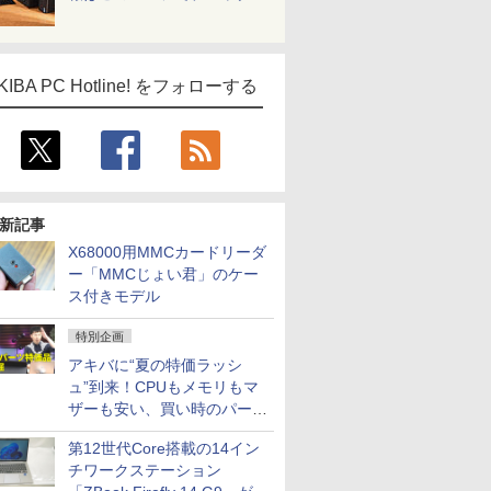
KIBA PC Hotline! をフォローする
新記事
X68000用MMCカードリーダ
ー「MMCじょい君」のケー
ス付きモデル
特別企画
アキバに“夏の特価ラッシ
ュ”到来！CPUもメモリもマ
ザーも安い、買い時のパーツ
は？【8月7日(金)22時配信】
第12世代Core搭載の14イン
チワークステーション