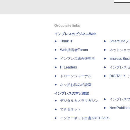
Group site links
インプレスのビジネスWeb
Think IT
SmartGri
Web担当者Forum
ネットショ
インプレス総合研究所
Impress Busi
IT Leaders
インプレス
ドローンジャーナル
DIGITAL
ネッ担お悩み相談室
インプレスの本と雑誌
インプレス
デジタルカメラマガジン
NextPublish
できるネット
インターネット白書ARCHIVES