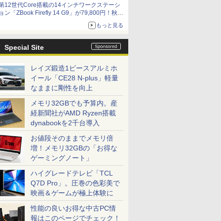
第12世代Core搭載の14インチワークステーシ
ョン「ZBook Firefly 14 G9」が79,800円！秋葉
原で中古PCセール
もっと見る
Special Site
レイズ鍛造1ピースアルミホ
イール「CE28 N-plus」軽量
なままに剛性を向上
メモリ32GBでも予算内。産
経新聞社がAMD Ryzen搭載
dynabookを2千台導入
お値段そのままでメモリ倍
増！メモリ32GBの「お得な
ゲーミングノート」
ハイグレードテレビ「TCL
Q7D Pro」。圧巻の色彩美で
映画＆ゲームが極上体験に
性能の良いお得な中古PC情
報はこのページでチェック！