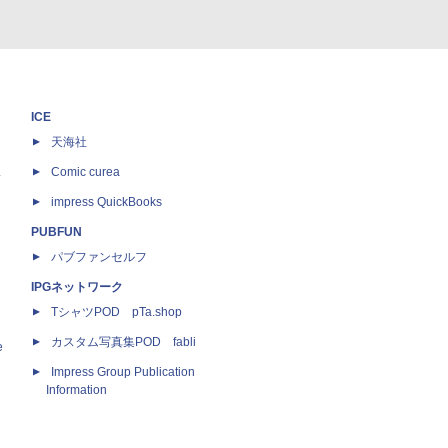
ICE
天海社
ス
Comic curea
impress QuickBooks
PUBFUN
パブファンセルフ
IPGネットワーク
TシャツPOD pTa.shop
カスタム写真集POD fabli
e
Impress Group Publication
Information