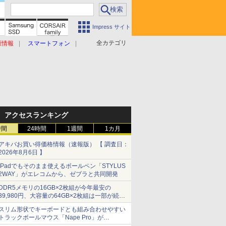
Impress サイト
全カテゴリ
原情報
スマートフォン
アクセスランキング
時間
24時間
1週間
1カ月
アキバお買い得価格情報（速報版） 【 調査日：
2026年8月6日 】
iPadでもそのまま使えるボールペン「STYLUS
2WAY」がエレコムから、ゼブラと共同開発
DDR5メモリの16GB×2枚組が今年最安の
39,980円、大容量の64GB×2枚組は一部が続騰
[8月前半のメモリ価格]
スリム形状でキーボードとも組み合わせやすい
トラックボールマウス「Nape Pro」が
Keychronから