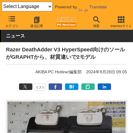
Powered by
Translate
AKIBA PC Hotline!
PC周辺機器
マウス
マウス関連アクセサリ
カテゴリ
過去記事
検索
Impressサイト
ニュース
Razer DeathAdder V3 HyperSpeed向けのソール
がGRAPHTから、材質違いで2モデル
AKIBA PC Hotline!編集部
2024年9月28日 09:05
リスト