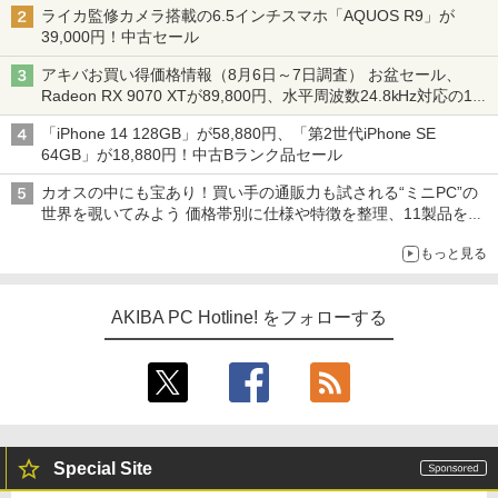
ライカ監修カメラ搭載の6.5インチスマホ「AQUOS R9」が
39,000円！中古セール
アキバお買い得価格情報（8月6日～7日調査） お盆セール、
Radeon RX 9070 XTが89,800円、水平周波数24.8kHz対応の17
型モニターが9,801円、暑さ指数連動セール ほか
「iPhone 14 128GB」が58,880円、「第2世代iPhone SE
64GB」が18,880円！中古Bランク品セール
カオスの中にも宝あり！買い手の通販力も試される“ミニPC”の
世界を覗いてみよう 価格帯別に仕様や特徴を整理、11製品をピ
ックアップ text by 石川 ひさよし
もっと見る
AKIBA PC Hotline! をフォローする
Special Site