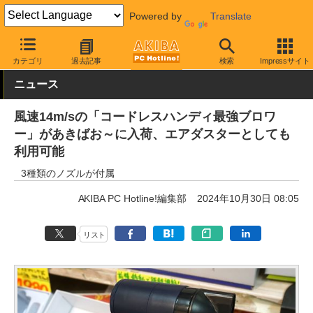
Powered by
Translate
AKIBA PC Hotline!
白物家電
カテゴリ
過去記事
検索
Impressサイト
ニュース
風速14m/sの「コードレスハンディ最強ブロワ
ー」があきばお～に入荷、エアダスターとしても
利用可能
3種類のノズルが付属
AKIBA PC Hotline!編集部
2024年10月30日 08:05
リスト