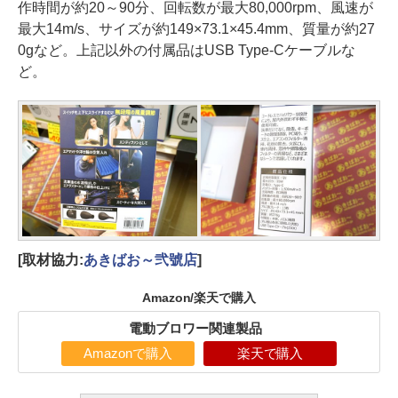
作時間が約20～90分、回転数が最大80,000rpm、風速が
最大14m/s、サイズが約149×73.1×45.4mm、質量が約27
0gなど。上記以外の付属品はUSB Type-Cケーブルな
ど。
[取材協力:
あきばお～弐號店
]
Amazon/楽天で購入
電動ブロワー関連製品
Amazonで購入
楽天で購入