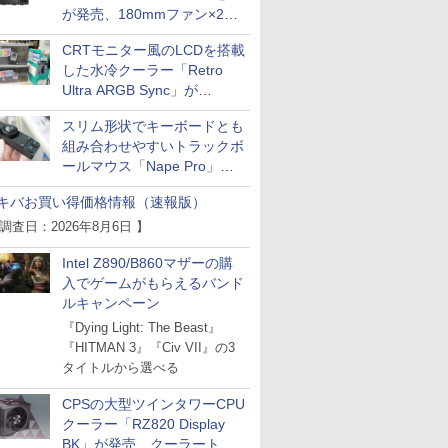
が発売、180mmファン×2搭
載
CRTモニター風のLCDを搭載
した水冷クーラー「Retro
Ultra ARGB Sync」が
Thermaltakeから
スリム形状でキーボードとも
組み合わせやすいトラックボ
ールマウス「Nape Pro」が
Keychronから
キバお買い得価格情報（速報版）
 調査日：2026年8月6日 】
Intel Z890/B860マザーの購
入でゲームがもらえるバンド
ルキャンペーン
『Dying Light: The Beast』
『HITMAN 3』『Civ VII』の3
タイトルから選べる
CPSの大型ツインタワーCPU
クーラー「RZ820 Display
BK」が発売、クーラートッ