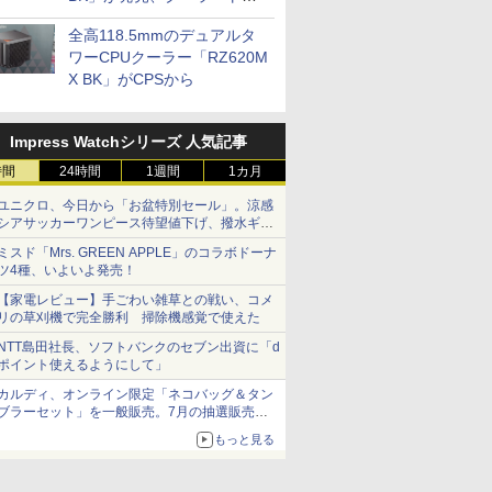
プに5インチ液晶搭載
全高118.5mmのデュアルタ
ワーCPUクーラー「RZ620M
X BK」がCPSから
Impress Watchシリーズ 人気記事
時間
24時間
1週間
1カ月
ユニクロ、今日から「お盆特別セール」。涼感
シアサッカーワンピース待望値下げ、撥水ギア
ショーツは1990円に
ミスド「Mrs. GREEN APPLE」のコラボドーナ
ツ4種、いよいよ発売！
【家電レビュー】手ごわい雑草との戦い、コメ
リの草刈機で完全勝利 掃除機感覚で使えた
NTT島田社長、ソフトバンクのセブン出資に「d
ポイント使えるようにして」
カルディ、オンライン限定「ネコバッグ＆タン
ブラーセット」を一般販売。7月の抽選販売の
当選無効分
もっと見る