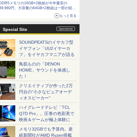
DDR5メモリの16GB×2枚組が今年最安の
39,980円、大容量の64GB×2枚組は一部が続騰
[8月前半のメモリ価格]
もっと見る
Special Site
SOUNDPEATSのイヤカフ型
イヤフォン「UU2イヤーカ
フ」をイヤカフマニアが語る
鳥肌ものの「DENON
HOME」サウンドを体感し
た！
クリエイティブが作った2万
円台の“小さなピュアオーデ
ィオスピーカー”
ハイグレードテレビ「TCL
Q7D Pro」。圧巻の色彩美で
映画＆ゲームが極上体験に
メモリ32GBでも予算内。産
経新聞社がAMD Ryzen搭載