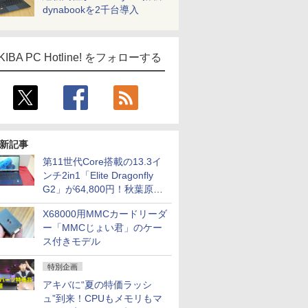
dynabookを2千台導入
KIBA PC Hotline! をフォローする
新記事
第11世代Core搭載の13.3イ
ンチ2in1「Elite Dragonfly
G2」が64,800円！秋葉原で
中古PCセール
X68000用MMCカードリーダ
ー「MMCじょい君」のケー
ス付きモデル
特別企画
アキバに“夏の特価ラッシ
ュ”到来！CPUもメモリもマ