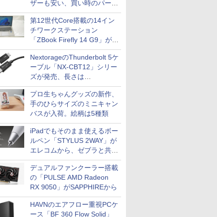
ザーも安い、買い時のパーツ
は？【8月7日(金)22時配信】
第12世代Core搭載の14イン
チワークステーション
「ZBook Firefly 14 G9」が
79,800円！秋葉原で中古PC
NextorageのThunderbolt 5ケ
セール
ーブル「NX-CBT12」シリー
ズが発売、長さは
30cm/50cm/1mの3種類
プロ生ちゃんグッズの新作、
手のひらサイズのミニキャン
バスが入荷。絵柄は5種類
iPadでもそのまま使えるボー
ルペン「STYLUS 2WAY」が
エレコムから、ゼブラと共同
開発
デュアルファンクーラー搭載
の「PULSE AMD Radeon
RX 9050」がSAPPHIREから
HAVNのエアフロー重視PCケ
ース「BF 360 Flow Solid」