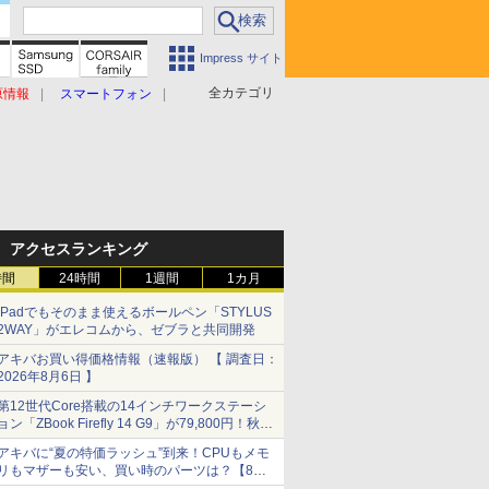
Impress サイト
全カテゴリ
原情報
スマートフォン
アクセスランキング
時間
24時間
1週間
1カ月
iPadでもそのまま使えるボールペン「STYLUS
2WAY」がエレコムから、ゼブラと共同開発
アキバお買い得価格情報（速報版） 【 調査日：
2026年8月6日 】
第12世代Core搭載の14インチワークステーシ
ョン「ZBook Firefly 14 G9」が79,800円！秋葉
原で中古PCセール
アキバに“夏の特価ラッシュ”到来！CPUもメモ
リもマザーも安い、買い時のパーツは？【8月7
日(金)22時配信】