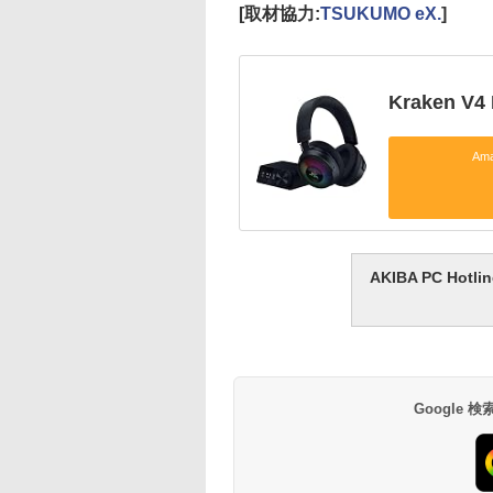
[取材協力:
TSUKUMO eX.
]
Kraken V4 
Am
AKIBA PC H
Google