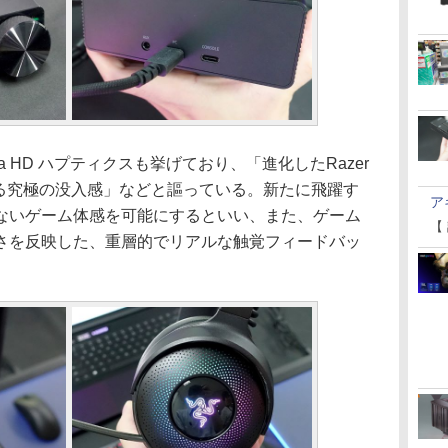
sa HD ハプティクスも挙げており、「進化したRazer
感じる究極の没入感」などと謳っている。新たに飛躍す
ア
ないゲーム体感を可能にするといい、また、ゲーム
【
さを反映した、重層的でリアルな触覚フィードバッ