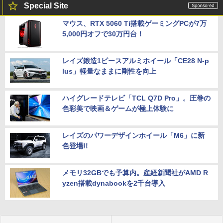
Special Site
マウス、RTX 5060 Ti搭載ゲーミングPCが7万
5,000円オフで30万円台！
レイズ鍛造1ピースアルミホイール「CE28 N-p
lus」軽量なままに剛性を向上
ハイグレードテレビ「TCL Q7D Pro」。圧巻の
色彩美で映画＆ゲームが極上体験に
レイズのパワーデザインホイール「M6」に新
色登場!!
メモリ32GBでも予算内。産経新聞社がAMD R
yzen搭載dynabookを2千台導入