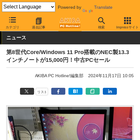
Powered by
Translate
AKIBA PC Hotline!
秋葉原情報
価格情報
特価情報
カテゴリ
過去記事
検索
Impressサイト
ニュース
第8世代Core/Windows 11 Pro搭載のNEC製13.3
インチノートが15,000円！中古PCセール
AKIBA PC Hotline!編集部
2024年11月17日 10:05
リスト