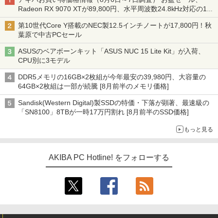
Radeon RX 9070 XTが89,800円、水平周波数24.8kHz対応の17
型モニターが9,801円、暑さ指数連動セール ほか
第10世代Core Y搭載のNEC製12.5インチノートが17,800円！秋
葉原で中古PCセール
ASUSのベアボーンキット「ASUS NUC 15 Lite Kit」が入荷、
CPU別に3モデル
DDR5メモリの16GB×2枚組が今年最安の39,980円、大容量の
64GB×2枚組は一部が続騰 [8月前半のメモリ価格]
Sandisk(Western Digital)製SSDの特価・下落が顕著、最速級の
「SN8100」8TBが一時17万円割れ [8月前半のSSD価格]
もっと見る
AKIBA PC Hotline! をフォローする