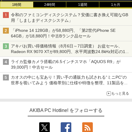
1時間
24時間
1週間
1カ月
令和のファミコンディスクシステム？安価に書き換え可能なGB
用「しましまディスクシステム」
「iPhone 14 128GB」が58,880円、「第2世代iPhone SE
64GB」が18,880円！中古Bランク品セール
アキバお買い得価格情報（8月6日～7日調査） お盆セール、
Radeon RX 9070 XTが89,800円、水平周波数24.8kHz対応の17
型モニターが9,801円、暑さ指数連動セール ほか
ライカ監修カメラ搭載の6.5インチスマホ「AQUOS R9」が
39,000円！中古セール
カオスの中にも宝あり！買い手の通販力も試される“ミニPC”の
世界を覗いてみよう 価格帯別に仕様や特徴を整理、11製品をピ
ックアップ text by 石川 ひさよし
もっと見る
AKIBA PC Hotline! をフォローする