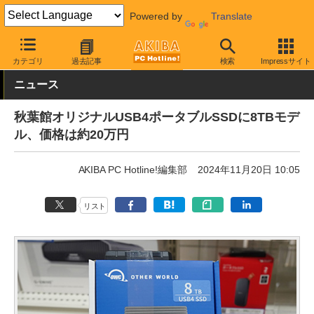
Powered by
Translate
AKIBA PC Hotline!
PCパーツ
SSD
その他
カテゴリ
過去記事
検索
Impressサイト
ニュース
秋葉館オリジナルUSB4ポータブルSSDに8TBモデ
ル、価格は約20万円
AKIBA PC Hotline!編集部
2024年11月20日 10:05
リスト