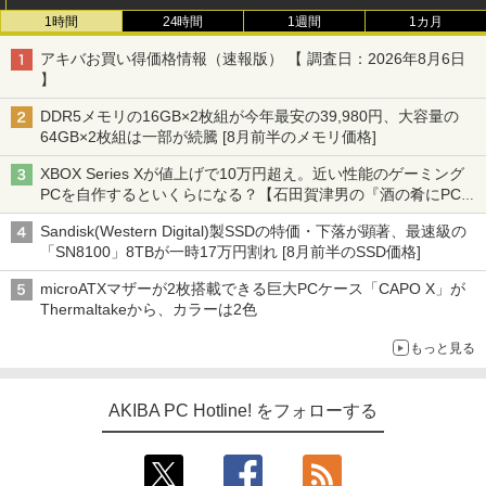
1時間
24時間
1週間
1カ月
アキバお買い得価格情報（速報版） 【 調査日：2026年8月6日
】
DDR5メモリの16GB×2枚組が今年最安の39,980円、大容量の
64GB×2枚組は一部が続騰 [8月前半のメモリ価格]
XBOX Series Xが値上げで10万円超え。近い性能のゲーミング
PCを自作するといくらになる？【石田賀津男の『酒の肴にPCゲ
ーム』】
Sandisk(Western Digital)製SSDの特価・下落が顕著、最速級の
「SN8100」8TBが一時17万円割れ [8月前半のSSD価格]
microATXマザーが2枚搭載できる巨大PCケース「CAPO X」が
Thermaltakeから、カラーは2色
もっと見る
AKIBA PC Hotline! をフォローする