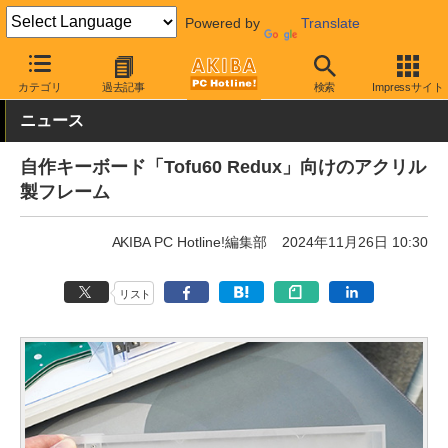
Powered by
Translate
AKIBA PC Hotline!
PC周辺機器
キーボード
キーボード関連ア
カテゴリ
過去記事
検索
Impressサイト
ニュース
自作キーボード「Tofu60 Redux」向けのアクリル
製フレーム
AKIBA PC Hotline!編集部
2024年11月26日 10:30
リスト