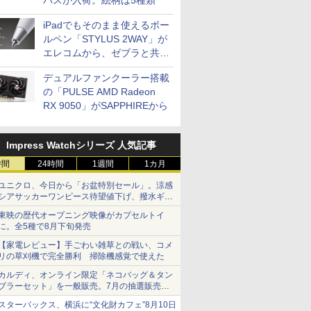
バスが入荷。絵柄は5種類
iPadでもそのまま使えるボー
ルペン「STYLUS 2WAY」が
エレコムから、ゼブラと共同
開発
デュアルファンクーラー搭載
の「PULSE AMD Radeon
RX 9050」がSAPPHIREから
Impress Watchシリーズ 人気記事
時間
24時間
1週間
1カ月
ユニクロ、今日から「お盆特別セール」。涼感
シアサッカーワンピース待望値下げ、撥水ギア
ショーツは1990円に
東映の歴代オープニング映像がカプセルトイ
に。全5種で8月下旬発売
【家電レビュー】手ごわい雑草との戦い、コメ
リの草刈機で完全勝利 掃除機感覚で使えた
カルディ、オンライン限定「ネコバッグ＆タン
ブラーセット」を一般販売。7月の抽選販売の
当選無効分
スターバックス、横浜に“文化財カフェ”8月10日