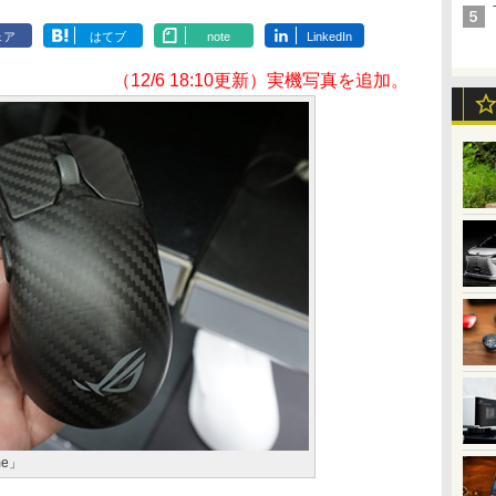
ェア
はてブ
note
LinkedIn
（12/6 18:10更新）実機写真を追加。
me」