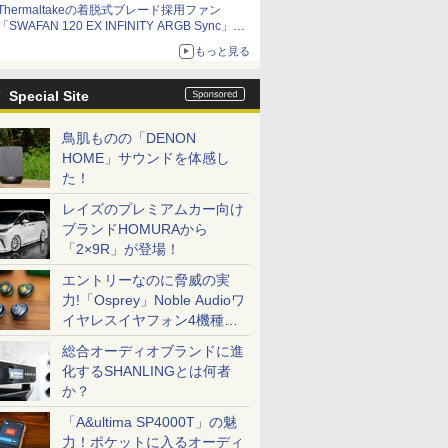
Thermaltakeの着脱式ブレード採用ファン
「SWAFAN 120 EX INFINITY ARGB Sync」に
単品パッケージ 交換用リバースファンブレード
もっと見る
付属
Special Site
鳥肌ものの「DENON
HOME」サウンドを体感し
た！
レイズのプレミアムカー向け
ブランドHOMURAから
「2×9R」が登場！
エントリーなのに脅威の実
力!「Osprey」Noble Audioワ
イヤレスイヤフォン4機種を
一気に聴く
総合オーディオブランドに進
化するSHANLINGとは何者
か？
「A&ultima SP4000T」の魅
力！ポケットに入るオーディ