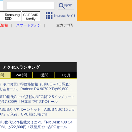
Impress サイト
全カテゴリ
原情報
スマートフォン
アクセスランキング
時間
24時間
1週間
1カ月
アキバお買い得価格情報（8月6日～7日調査）
お盆セール、Radeon RX 9070 XTが89,800
円、水平周波数24.8kHz対応の17型モニターが
第10世代Core Y搭載のNEC製12.5インチノート
9,801円、暑さ指数連動セール ほか
が17,800円！秋葉原で中古PCセール
ASUSのベアボーンキット「ASUS NUC 15 Lite
Kit」が入荷、CPU別に3モデル
第8世代Core搭載のミニPC「ProDesk 400 G4
DM」が22,800円！秋葉原で中古PCセール