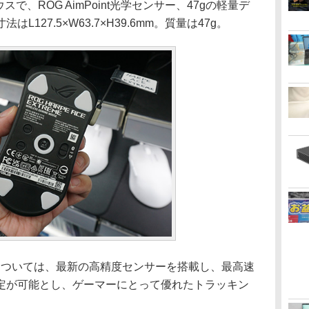
Hzのマウスで、ROG AimPoint光学センサー、47gの軽量デ
127.5×W63.7×H39.6mm。質量は47g。
サーについては、最新の高精度センサーを搭載し、最高速
DPIの設定が可能とし、ゲーマーにとって優れたトラッキン