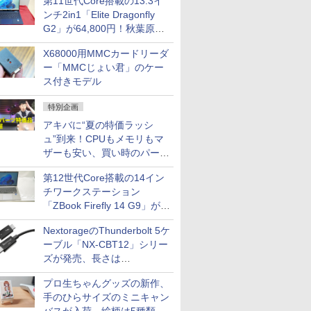
第11世代Core搭載の13.3イ
ンチ2in1「Elite Dragonfly
G2」が64,800円！秋葉原で
中古PCセール
X68000用MMCカードリーダ
ー「MMCじょい君」のケー
ス付きモデル
特別企画
アキバに“夏の特価ラッシ
ュ”到来！CPUもメモリもマ
ザーも安い、買い時のパーツ
は？【8月7日(金)22時配信】
第12世代Core搭載の14イン
チワークステーション
「ZBook Firefly 14 G9」が
79,800円！秋葉原で中古PC
NextorageのThunderbolt 5ケ
セール
ーブル「NX-CBT12」シリー
ズが発売、長さは
30cm/50cm/1mの3種類
プロ生ちゃんグッズの新作、
手のひらサイズのミニキャン