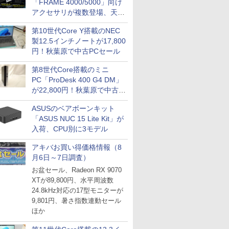
「FRAME 4000/5000」向け
アクセサリが複数登場、天然
木製パネルや背面コネクタ対
第10世代Core Y搭載のNEC
応トレイなど
製12.5インチノートが17,800
円！秋葉原で中古PCセール
第8世代Core搭載のミニ
PC「ProDesk 400 G4 DM」
が22,800円！秋葉原で中古
PCセール
ASUSのベアボーンキット
「ASUS NUC 15 Lite Kit」が
入荷、CPU別に3モデル
アキバお買い得価格情報（8
月6日～7日調査）
お盆セール、Radeon RX 9070
XTが89,800円、水平周波数
24.8kHz対応の17型モニターが
9,801円、暑さ指数連動セール
ほか