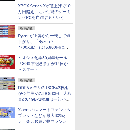
XBOX Series Xが値上げで10
万円超え。近い性能のゲーミ
ングPCを自作するといくら
になる？
相場調査
Ryzenが上昇から一転して値
下がり、「Ryzen 7
7700X3D」は45,800円に急
落し「Ryzen 7 7800X3D」
イオシス創業30周年セール
との価格逆転解消 [8月前半の
「30周年記念祭」が14日か
CPU価格]
らスタート
相場調査
DDR5メモリの16GB×2枚組
が今年最安の39,980円、大容
量の64GB×2枚組は一部が続
騰 [8月前半のメモリ価格]
Xiaomiのスマートフォン・タ
ブレットなどが最大30%オ
フ！楽天お買い物マラソン