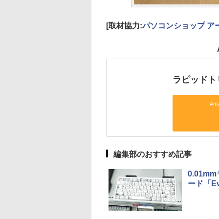
[取材協力:
パソコンショップ ア
ラピッドト
Am
編集部のおすすめ記事
0.01
ード「Eve