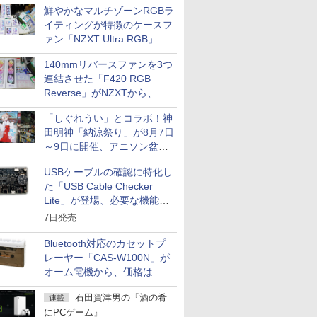
鮮やかなマルチゾーンRGBラ
イティングが特徴のケースフ
ァン「NZXT Ultra RGB」が
発売、計8製品
140mmリバースファンを3つ
連結させた「F420 RGB
Reverse」がNZXTから、単
一フレーム採用
「しぐれうい」とコラボ！神
田明神「納涼祭り」が8月7日
～9日に開催、アニソン盆踊
りや屋台グルメなどもあり
USBケーブルの確認に特化し
た「USB Cable Checker
Lite」が登場、必要な機能を
凝縮しコンパクトに
7日発売
Bluetooth対応のカセットプ
レーヤー「CAS-W100N」が
オーム電機から、価格は
5,940円
石田賀津男の『酒の肴
連載
にPCゲーム』