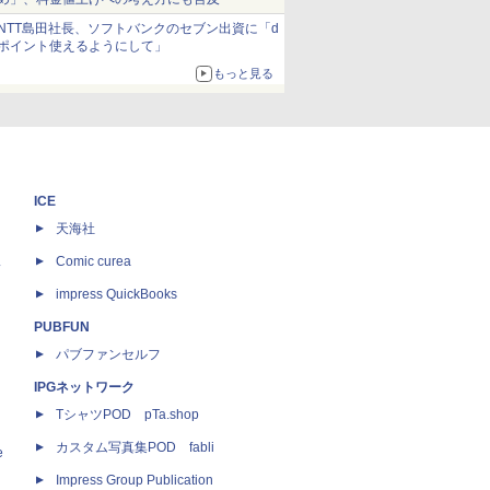
NTT島田社長、ソフトバンクのセブン出資に「d
ポイント使えるようにして」
もっと見る
ICE
天海社
ス
Comic curea
impress QuickBooks
PUBFUN
パブファンセルフ
IPGネットワーク
TシャツPOD pTa.shop
カスタム写真集POD fabli
e
Impress Group Publication