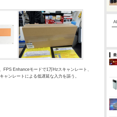
A
最
PS Enhanceモードで1万Hzスキャンレート、
高スキャンレートによる低遅延な入力を謳う。