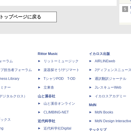
トップページに戻る
Rittor Music
イカロス出版
dフォーラム
リットーミュージック
AIRLINEweb
ップ担当者フォーラム
楽器探そう!デジマート
Jディフェンスニュー
ness Library
TシャツPOD T-OD
通訳翻訳ジャーナル
セミナー
立東舎
JレスキューWeb
 X（デジタルクロス）
山と溪谷社
イカロスアカデミー
山と溪谷オンライン
MdN
CLIMBING-NET
MdN Books
ブックス
近代科学社
MdN Design Interactiv
ing
近代科学社Digital
テックリブ