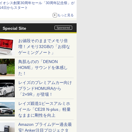
イオシス創業30周年セール「30周年記念祭」が
価格]
14日からスタート
もっと見る
Special Site
お値段そのままでメモリ倍
増！メモリ32GBの「お得な
ゲーミングノート」
鳥肌ものの「DENON
HOME」サウンドを体感し
た！
レイズのプレミアムカー向け
ブランドHOMURAから
「2×9R」が登場！
レイズ鍛造1ピースアルミホ
イール「CE28 N-plus」軽量
なままに剛性を向上
Amazon プライムデー過去最
安! Anker注目プロジェクタ