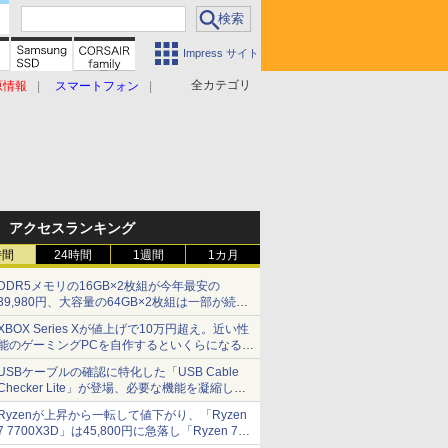
Impress サイト
全カテゴリ
原情報
スマートフォン
アクセスランキング
時間
24時間
1週間
1カ月
DDR5メモリの16GB×2枚組が今年最安の
39,980円、大容量の64GB×2枚組は一部が続騰
[8月前半のメモリ価格]
XBOX Series Xが値上げで10万円超え。近い性
能のゲーミングPCを自作するといくらになる？
【石田賀津男の『酒の肴にPCゲーム』】
USBケーブルの確認に特化した「USB Cable
Checker Lite」が登場、必要な機能を凝縮しコ
ンパクトに 7日発売
Ryzenが上昇から一転して値下がり、「Ryzen
7 7700X3D」は45,800円に急落し「Ryzen 7
7800X3D」との価格逆転解消 [8月前半のCPU