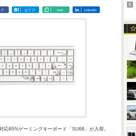
ェア
はてブ
note
LinkedIn
ガー対応65%ゲーミングキーボード「SU68」が入荷。