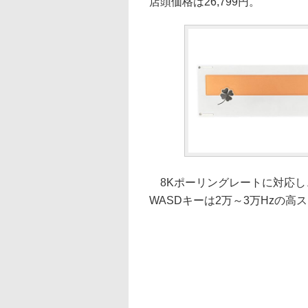
店頭価格は26,799円。
8Kポーリングレートに対応し、F
WASDキーは2万～3万Hzの