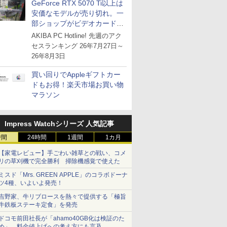
GeForce RTX 5070 Ti以上は
安価なモデルが売り切れ。一
部ショップがビデオカードの
購入制限を実施したニュース
AKIBA PC Hotline! 先週のアク
が注目を集める
セスランキング 26年7月27日～
26年8月3日
買い回りでAppleギフトカー
ドもお得！楽天市場お買い物
マラソン
Impress Watchシリーズ 人気記事
時間
24時間
1週間
1カ月
【家電レビュー】手ごわい雑草との戦い、コメ
リの草刈機で完全勝利 掃除機感覚で使えた
ミスド「Mrs. GREEN APPLE」のコラボドーナ
ツ4種、いよいよ発売！
吉野家、牛リブロースを熱々で提供する「極旨
牛鉄板ステーキ定食」を発売
ドコモ前田社長が「ahamo40GB化は検証のた
め」、料金値上げへの考え方にも言及