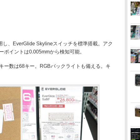
verGlide Skylineスイッチを標準搭載。アク
ポイントは0.005mmから検知可能。
ー数は68キー。RGBバックライトも備える。キ