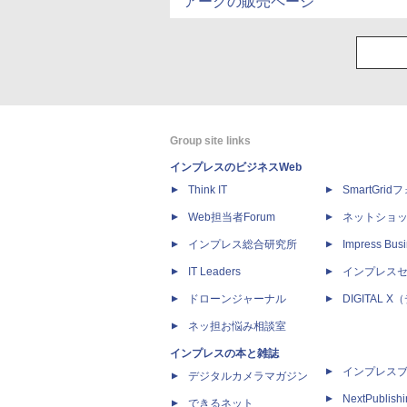
アークの販売ページ
Group site links
インプレスのビジネスWeb
Think IT
SmartGri
Web担当者Forum
ネットショ
インプレス総合研究所
Impress Busi
IT Leaders
インプレス
ドローンジャーナル
DIGITAL
ネッ担お悩み相談室
インプレスの本と雑誌
インプレス
デジタルカメラマガジン
NextPublish
できるネット