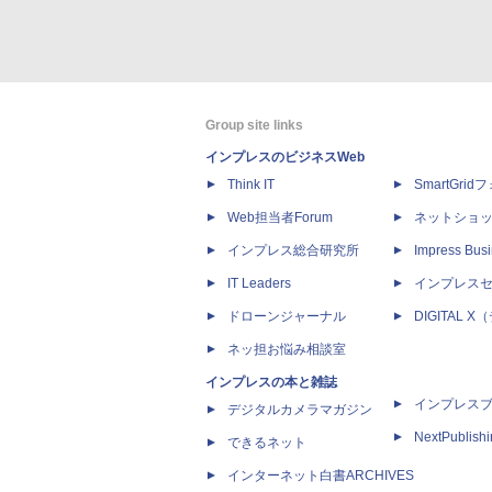
Group site links
インプレスのビジネスWeb
Think IT
SmartGri
Web担当者Forum
ネットショ
インプレス総合研究所
Impress Busi
IT Leaders
インプレス
ドローンジャーナル
DIGITAL
ネッ担お悩み相談室
インプレスの本と雑誌
インプレス
デジタルカメラマガジン
NextPublish
できるネット
インターネット白書ARCHIVES