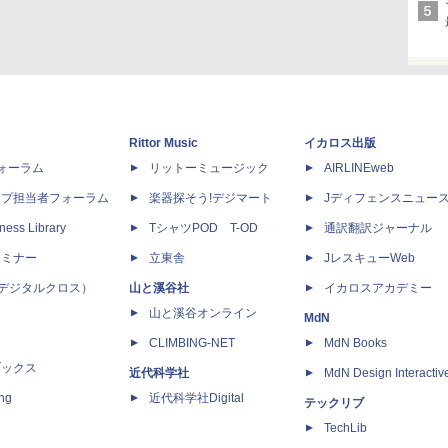
Rittor Music
イカロス出版
dフォーラム
リットーミュージック
AIRLINEweb
ップ担当者フォーラム
楽器探そう!デジマート
Jディフェンスニュー
ness Library
TシャツPOD T-OD
通訳翻訳ジャーナル
セミナー
立東舎
JレスキューWeb
 X（デジタルクロス）
山と溪谷社
イカロスアカデミー
山と溪谷オンライン
MdN
CLIMBING-NET
MdN Books
ブックス
近代科学社
MdN Design Interactiv
ing
近代科学社Digital
テックリブ
TechLib