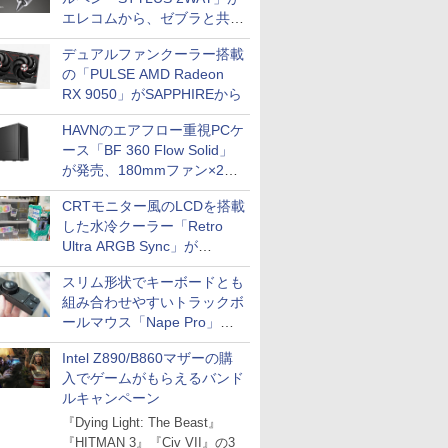
エレコムから、ゼブラと共同
開発
デュアルファンクーラー搭載
の「PULSE AMD Radeon
RX 9050」がSAPPHIREから
HAVNのエアフロー重視PCケ
ース「BF 360 Flow Solid」
が発売、180mmファン×2搭
載
CRTモニター風のLCDを搭載
した水冷クーラー「Retro
Ultra ARGB Sync」が
Thermaltakeから
スリム形状でキーボードとも
組み合わせやすいトラックボ
ールマウス「Nape Pro」が
Keychronから
Intel Z890/B860マザーの購
入でゲームがもらえるバンド
ルキャンペーン
『Dying Light: The Beast』
『HITMAN 3』『Civ VII』の3