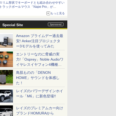
スリム形状でキーボードとも組み合わせやすい
トラックボールマウス「Nape Pro」が
Keychronから
もっと見る
Special Site
Amazon プライムデー過去最
安! Anker注目プロジェクタ
ー3モデルを使ってみた
エントリーなのに脅威の実
力!「Osprey」Noble Audioワ
イヤレスイヤフォン4機種を
一気に聴く
鳥肌ものの「DENON
HOME」サウンドを体感し
た！
レイズのパワーデザインホイ
ール「M6」に新色登場!!
レイズのプレミアムカー向け
ブランドHOMURAから