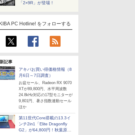
「2×9R」が登場！
KIBA PC Hotline! をフォローする
新記事
アキバお買い得価格情報（8
月6日～7日調査）
お盆セール、Radeon RX 9070
XTが89,800円、水平周波数
24.8kHz対応の17型モニターが
9,801円、暑さ指数連動セール
ほか
第11世代Core搭載の13.3イ
ンチ2in1「Elite Dragonfly
G2」が64,800円！秋葉原で