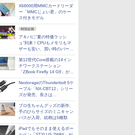
中古PCセール
X68000用MMCカードリーダ
ー「MMCじょい君」のケー
ス付きモデル
特別企画
アキバに“夏の特価ラッシ
ュ”到来！CPUもメモリもマ
ザーも安い、買い時のパーツ
は？【8月7日(金)22時配信】
第12世代Core搭載の14イン
チワークステーション
「ZBook Firefly 14 G9」が
79,800円！秋葉原で中古PC
NextorageのThunderbolt 5ケ
セール
ーブル「NX-CBT12」シリー
ズが発売、長さは
30cm/50cm/1mの3種類
プロ生ちゃんグッズの新作、
手のひらサイズのミニキャン
バスが入荷。絵柄は5種類
iPadでもそのまま使えるボー
ルペン「STYLUS 2WAY」が