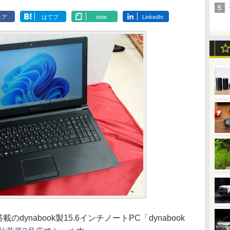
ェア
はてブ
note
LinkedIn
のdynabook製15.6インチノートPC「dynabook