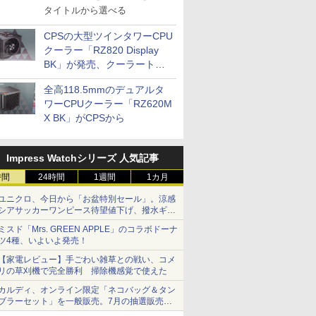
タイトルから選べる
CPSの大型ツインタワーCPU
クーラー「RZ820 Display
BK」が発売、クーラートッ
プに5インチ液晶搭載
全高118.5mmのデュアルタ
ワーCPUクーラー「RZ620M
X BK」がCPSから
Impress Watchシリーズ 人気記事
時間
24時間
1週間
1カ月
ユニクロ、今日から「お盆特別セール」。涼感
シアサッカーワンピース待望値下げ、撥水ギア
ショーツは1990円に
ミスド「Mrs. GREEN APPLE」のコラボドーナ
ツ4種、いよいよ発売！
【家電レビュー】手ごわい雑草との戦い、コメ
リの草刈機で完全勝利 掃除機感覚で使えた
カルディ、オンライン限定「ネコバッグ＆タン
ブラーセット」を一般販売。7月の抽選販売の
当選無効分