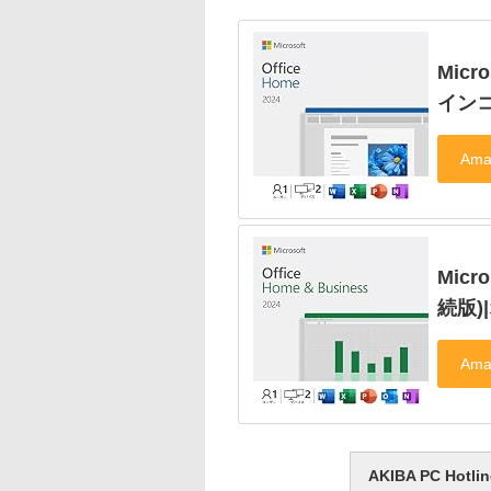
Micr
イン
Micro
続版)
AKIBA PC H