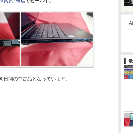
 秋葉原2号店
でセール中。
A
最
証90日間の中古品となっています。