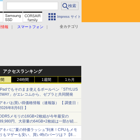
Impress サイト
全カテゴリ
原情報
スマートフォン
アクセスランキング
時間
24時間
1週間
1カ月
iPadでもそのまま使えるボールペン「STYLUS
2WAY」がエレコムから、ゼブラと共同開発
アキバお買い得価格情報（速報版） 【 調査日：
2026年8月6日 】
DDR5メモリの16GB×2枚組が今年最安の
39,980円、大容量の64GB×2枚組は一部が続騰
[8月前半のメモリ価格]
アキバに“夏の特価ラッシュ”到来！CPUもメモ
リもマザーも安い、買い時のパーツは？【8月7
日(金)22時配信】