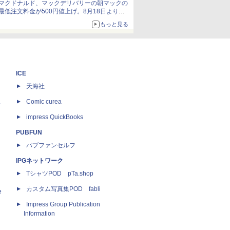
マクドナルド、マックデリバリーの朝マックの
最低注文料金が500円値上げ。8月18日より
1,500円から受付
もっと見る
ICE
天海社
ス
Comic curea
impress QuickBooks
PUBFUN
パブファンセルフ
IPGネットワーク
TシャツPOD pTa.shop
カスタム写真集POD fabli
e
Impress Group Publication
Information