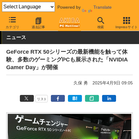
Powered by
Translate
AKIBA PC Hotline!
イベント
カテゴリ
過去記事
検索
Impressサイト
ニュース
GeForce RTX 50シリーズの最新機能を触って体
験、多数のゲーミングPCも展示された「NVIDIA
Gamer Day」が開催
久保 勇
2025年4月9日 09:05
リスト