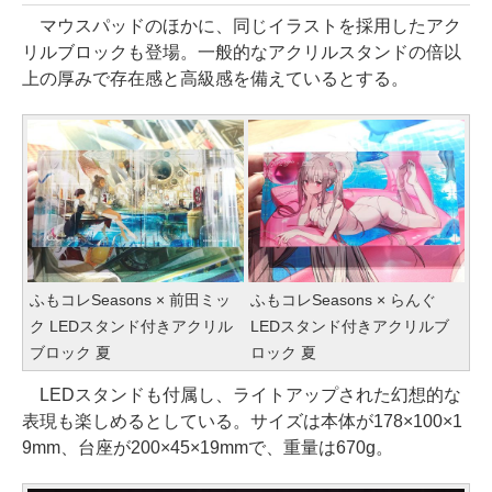
マウスパッドのほかに、同じイラストを採用したアク
リルブロックも登場。一般的なアクリルスタンドの倍以
上の厚みで存在感と高級感を備えているとする。
ふもコレSeasons × 前田ミッ
ふもコレSeasons × らんぐ
ク LEDスタンド付きアクリル
LEDスタンド付きアクリルブ
ブロック 夏
ロック 夏
LEDスタンドも付属し、ライトアップされた幻想的な
表現も楽しめるとしている。サイズは本体が178×100×1
9mm、台座が200×45×19mmで、重量は670g。