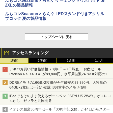
ふもコレSeasons × らんぐ ゲーミングマウスパッド 夏
2XLの製品情報
ふもコレSeasons × らんぐ LEDスタンド付きアクリル
ブロック 夏の製品情報
トップページに戻る
アクセスランキング
1時間
24時間
1週間
1カ月
アキバお買い得価格情報（8月6日～7日調査） お盆セール、
Radeon RX 9070 XTが89,800円、水平周波数24.8kHz対応の17
型モニターが9,801円、暑さ指数連動セール ほか
DDR5メモリの16GB×2枚組が今年最安の39,980円、大容量の
64GB×2枚組は一部が続騰 [8月前半のメモリ価格]
iPadでもそのまま使えるボールペン「STYLUS 2WAY」がエレコ
ムから、ゼブラと共同開発
イオシス創業30周年セール「30周年記念祭」が14日からスター