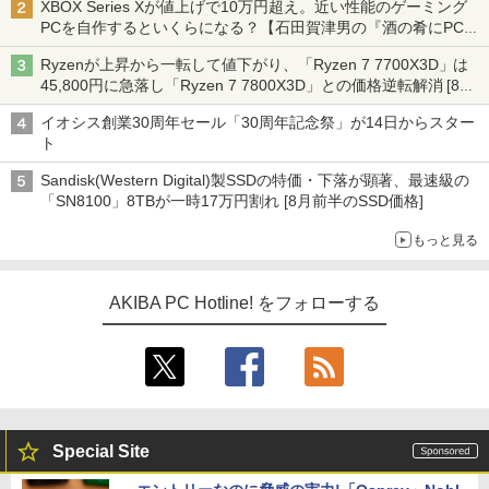
XBOX Series Xが値上げで10万円超え。近い性能のゲーミング
PCを自作するといくらになる？【石田賀津男の『酒の肴にPCゲ
ーム』】
Ryzenが上昇から一転して値下がり、「Ryzen 7 7700X3D」は
45,800円に急落し「Ryzen 7 7800X3D」との価格逆転解消 [8月
前半のCPU価格]
イオシス創業30周年セール「30周年記念祭」が14日からスター
ト
Sandisk(Western Digital)製SSDの特価・下落が顕著、最速級の
「SN8100」8TBが一時17万円割れ [8月前半のSSD価格]
もっと見る
AKIBA PC Hotline! をフォローする
Special Site