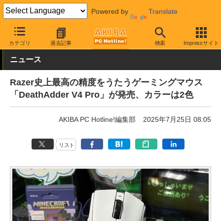
Powered by
Translate
AKIBA PC Hotline!
PC周辺機器
マウス
ゲーミングマウス
カテゴリ
過去記事
検索
Impressサイト
ニュース
Razer史上最高の精度をうたうゲーミングマウス
「DeathAdder V4 Pro」が発売、カラーは2色
AKIBA PC Hotline!編集部
2025年7月25日 08:05
リスト