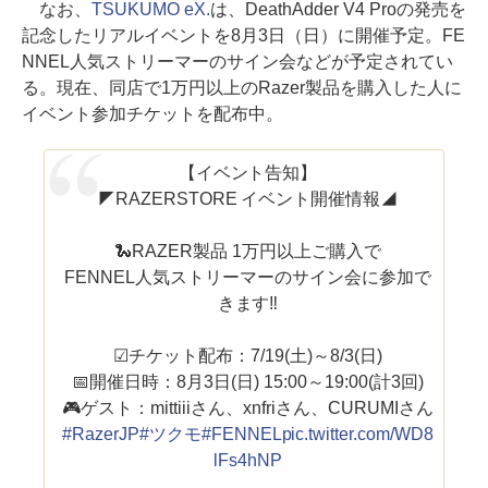
なお、
TSUKUMO eX.
は、DeathAdder V4 Proの発売を
記念したリアルイベントを8月3日（日）に開催予定。FE
NNEL人気ストリーマーのサイン会などが予定されてい
る。現在、同店で1万円以上のRazer製品を購入した人に
イベント参加チケットを配布中。
【イベント告知】
◤RAZERSTORE イベント開催情報◢
🐍RAZER製品 1万円以上ご購入で
FENNEL人気ストリーマーのサイン会に参加で
きます‼️
☑チケット配布：7/19(土)～8/3(日)
📅開催日時：8月3日(日) 15:00～19:00(計3回)
🎮ゲスト：mittiiiさん、xnfriさん、CURUMIさん
#RazerJP
#ツクモ
#FENNEL
pic.twitter.com/WD8
lFs4hNP