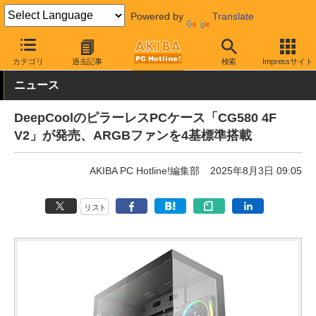
Powered by
Translate
AKIBA PC Hotline!
PCパーツ
PCケース
タワー型
カテゴリ
過去記事
検索
Impressサイト
ニュース
DeepCoolのピラーレスPCケース「CG580 4F
V2」が発売、ARGBファンを4基標準搭載
AKIBA PC Hotline!編集部
2025年8月3日 09:05
リスト