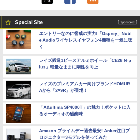
Special Site
エントリーなのに脅威の実力!「Osprey」Nobl
e Audioワイヤレスイヤフォン4機種を一気に聴
く
レイズ鍛造1ピースアルミホイール「CE28 N-p
lus」軽量なままに剛性を向上
レイズのプレミアムカー向けブランドHOMUR
Aから「2×9R」が登場！
「A&ultima SP4000T」の魅力！ポケットに入
るオーディオの醍醐味
Amazon プライムデー過去最安! Anker注目プ
ロジェクター3モデルを使ってみた