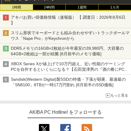
1時間
24時間
1週間
1カ月
アキバお買い得価格情報（速報版） 【 調査日：2026年8月6日
】
スリム形状でキーボードとも組み合わせやすいトラックボールマ
ウス「Nape Pro」がKeychronから
DDR5メモリの16GB×2枚組が今年最安の39,980円、大容量の
64GB×2枚組は一部が続騰 [8月前半のメモリ価格]
XBOX Series Xが値上げで10万円超え。近い性能のゲーミング
PCを自作するといくらになる？【石田賀津男の『酒の肴にPCゲ
ーム』】
Sandisk(Western Digital)製SSDの特価・下落が顕著、最速級の
「SN8100」8TBが一時17万円割れ [8月前半のSSD価格]
もっと見る
AKIBA PC Hotline! をフォローする