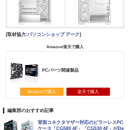
[取材協力:
パソコンショップ アーク
]
Amazon/楽天で購入
PCパーツ関連製品
Amazonで購入
楽天で購入
編集部のおすすめ記事
背面コネクタマザー対応のピラーレスPC
ケース「CG580 4F」「CG530 4F」がDe