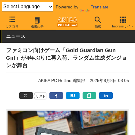
Powered by
Translate
AKIBA PC Hotline!
ガジェット
ゲーム機関連
カテゴリ
過去記事
検索
Impressサイト
ニュース
ファミコン向けゲーム「Gold Guardian Gun
Girl」が4年ぶりに再入荷、ランダム生成ダンジョ
ンが舞台
AKIBA PC Hotline!編集部
2025年8月8日 08:05
リスト