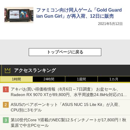
ファミコン向け同人ゲーム「Gold Guard
ian Gun Girl」が再入荷、12日に販売
2021年5月12日
トップページに戻る
アクセスランキング
1時間
24時間
1週間
1カ月
アキバお買い得価格情報（8月6日～7日調査） お盆セール、
Radeon RX 9070 XTが89,800円、水平周波数24.8kHz対応の17
型モニターが9,801円、暑さ指数連動セール ほか
ASUSのベアボーンキット「ASUS NUC 15 Lite Kit」が入荷、
CPU別に3モデル
第10世代Core Y搭載のNEC製12.5インチノートが17,800円！秋
葉原で中古PCセール