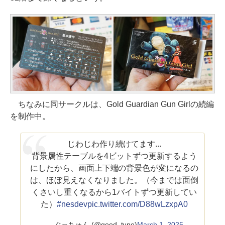
ちなみに同サークルは、Gold Guardian Gun Girlの続編
を制作中。
じわじわ作り続けてます...
背景属性テーブルを4ビットずつ更新するよう
にしたから、画面上下端の背景色が変になるの
は、ほぼ見えなくなりました。（今までは面倒
くさいし重くなるから1バイトずつ更新してい
た）
#nesdev
pic.twitter.com/D88wLzxpA0
— ぐっちゅん (@good_tune)
March 1, 2025