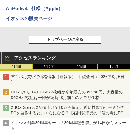
AirPods 4 - 仕様（Apple）
イオシスの販売ページ
トップページに戻る
アクセスランキング
1時間
24時間
1週間
1カ月
アキバお買い得価格情報（速報版） 【 調査日：2026年8月6日
】
DDR5メモリの16GB×2枚組が今年最安の39,980円、大容量の
64GB×2枚組は一部が続騰 [8月前半のメモリ価格]
XBOX Series Xが値上げで10万円超え。近い性能のゲーミング
PCを自作するといくらになる？【石田賀津男の『酒の肴にPCゲ
ーム』】
イオシス創業30周年セール「30周年記念祭」が14日からスター
ト