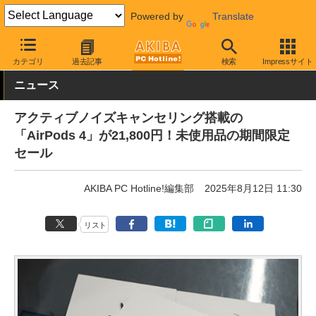
Powered by
Translate
AKIBA PC Hotline!
秋葉原情報
価格情報
特価情報
カテゴリ
過去記事
検索
Impressサイト
ニュース
アクティブノイズキャンセリング搭載の
「AirPods 4」が21,800円！未使用品の期間限定
セール
AKIBA PC Hotline!編集部
2025年8月12日 11:30
リスト