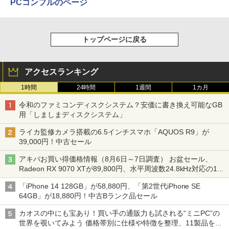
PCコンフルのページ
トップページに戻る
アクセスランキング
1時間
24時間
1週間
1カ月
令和のファミコンディスクシステム？安価に書き換え可能なGB
用「しましまディスクシステム」
ライカ監修カメラ搭載の6.5インチスマホ「AQUOS R9」が
39,000円！中古セール
アキバお買い得価格情報（8月6日～7日調査） お盆セール、
Radeon RX 9070 XTが89,800円、水平周波数24.8kHz対応の17
型モニターが9,801円、暑さ指数連動セール ほか
「iPhone 14 128GB」が58,880円、「第2世代iPhone SE
64GB」が18,880円！中古Bランク品セール
カオスの中にも宝あり！買い手の通販力も試される“ミニPC”の
世界を覗いてみよう 価格帯別に仕様や特徴を整理、11製品をピ