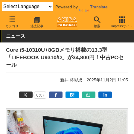
Powered by
Translate
AKIBA PC Hotline!
秋葉原情報
価格情報
特価情報
カテゴリ
過去記事
検索
Impressサイト
ニュース
Core i5-10310U+8GBメモリ搭載の13.3型
「LIFEBOOK U9310/D」が34,800円！中古PCセ
ール
新井 将彩成
2025年11月2日 11:05
リスト