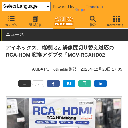
Powered by
Translate
AKIBA PC Hotline!
PC周辺機器
変換アダプタ
映像用変換アダ
カテゴリ
過去記事
検索
Impressサイト
ニュース
アイネックス、縦横比と解像度切り替え対応の
RCA-HDMI変換アダプタ「MCV-RCAHD02」
AKIBA PC Hotline!編集部
2025年12月23日 17:05
リスト