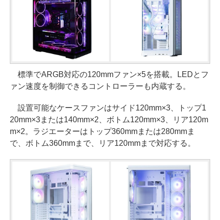
標準でARGB対応の120mmファン×5を搭載。LEDとフ
ァン速度を制御できるコントローラーも内蔵する。
設置可能なケースファンはサイド120mm×3、トップ1
20mm×3または140mm×2、ボトム120mm×3、リア120m
m×2。ラジエーターはトップ360mmまたは280mmま
で、ボトム360mmまで、リア120mmまで対応する。