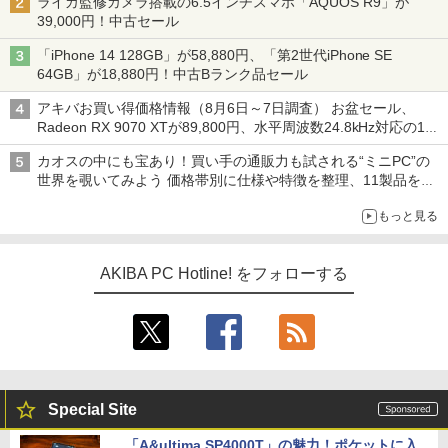
ライカ監修カメラ搭載の6.5インチスマホ「AQUOS R9」が
39,000円！中古セール
「iPhone 14 128GB」が58,880円、「第2世代iPhone SE
64GB」が18,880円！中古Bランク品セール
アキバお買い得価格情報（8月6日～7日調査） お盆セール、
Radeon RX 9070 XTが89,800円、水平周波数24.8kHz対応の17
型モニターが9,801円、暑さ指数連動セール ほか
カオスの中にも宝あり！買い手の通販力も試される“ミニPC”の
世界を覗いてみよう 価格帯別に仕様や特徴を整理、11製品をピ
ックアップ text by 石川 ひさよし
もっと見る
AKIBA PC Hotline! をフォローする
Special Site
「A&ultima SP4000T」の魅力！ポケットに入