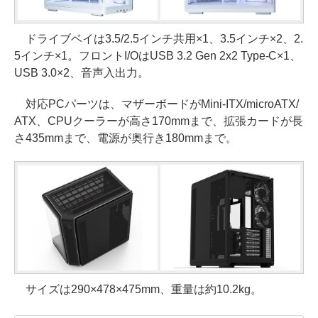
ドライブベイは3.5/2.5インチ共用×1、3.5インチ×2、2.
5インチ×1。フロントI/OはUSB 3.2 Gen 2x2 Type-C×1、
USB 3.0×2、音声入出力。
対応PCパーツは、マザーボードがMini-ITX/microATX/
ATX、CPUクーラーが高さ170mmまで、拡張カードが長
さ435mmまで、電源が奥行き180mmまで。
サイズは290×478×475mm、重量は約10.2kg。