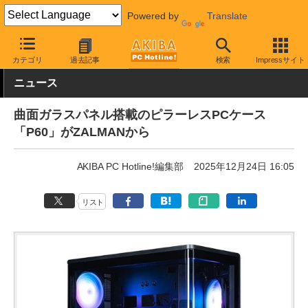
Powered by
Translate
AKIBA PC Hotline!
PCパーツ
PCケース
タワー型
カテゴリ
過去記事
検索
Impressサイト
ニュース
曲面ガラスパネル搭載のピラーレスPCケース
「P60」がZALMANから
AKIBA PC Hotline!編集部
2025年12月24日 16:05
リスト