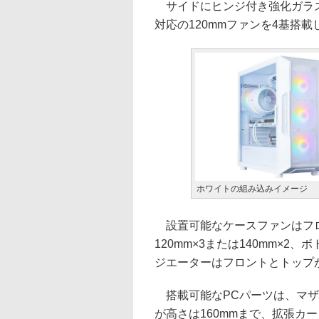
サイドにヒンジ付き強化ガラス
対応の120mmファンを4基搭載
ホワイトの組み込みイメージ
設置可能なケースファンはフロント
120mm×3または140mm×2、
ジエーターはフロントとトップが3
搭載可能なPCパーツは、マザーボード
が高さは160mmまで、拡張カー