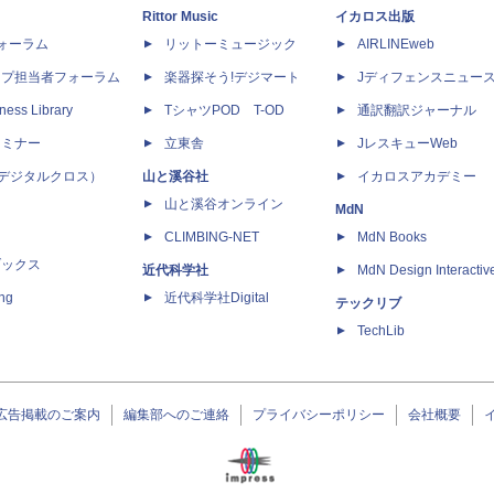
Rittor Music
イカロス出版
dフォーラム
リットーミュージック
AIRLINEweb
ップ担当者フォーラム
楽器探そう!デジマート
Jディフェンスニュー
ness Library
TシャツPOD T-OD
通訳翻訳ジャーナル
セミナー
立東舎
JレスキューWeb
 X（デジタルクロス）
山と溪谷社
イカロスアカデミー
山と溪谷オンライン
MdN
CLIMBING-NET
MdN Books
ブックス
近代科学社
MdN Design Interactiv
ing
近代科学社Digital
テックリブ
TechLib
広告掲載のご案内
編集部へのご連絡
プライバシーポリシー
会社概要