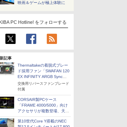
映画＆ゲームが極上体験に
KIBA PC Hotline! をフォローする
新記事
Thermaltakeの着脱式ブレー
ド採用ファン「SWAFAN 120
EX INFINITY ARGB Sync」
に単品パッケージ
交換用リバースファンブレード
付属
CORSAIR製PCケース
「FRAME 4000/5000」向け
アクセサリが複数登場、天然
木製パネルや背面コネクタ対
第10世代Core Y搭載のNEC
応トレイなど
製12.5インチノートが17,800