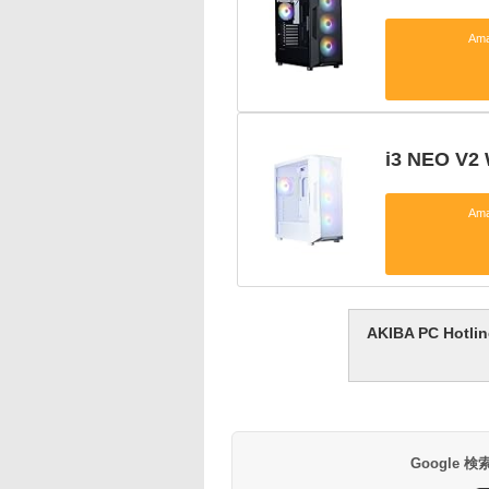
Am
i3 NEO V2 
Am
AKIBA PC H
Google