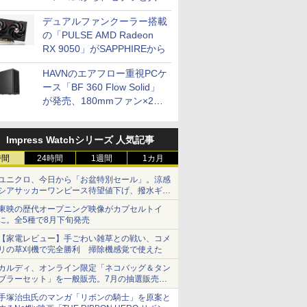
開発
デュアルファンクーラー搭載
の「PULSE AMD Radeon
RX 9050」がSAPPHIREから
HAVNのエアフロー重視PCケ
ース「BF 360 Flow Solid」
が発売、180mmファン×2搭
載
Impress Watchシリーズ 人気記事
時間
24時間
1週間
1カ月
ユニクロ、今日から「お盆特別セール」。涼感
シアサッカーワンピース待望値下げ、撥水ギア
ショーツは1990円に
東映の歴代オープニング映像がカプセルトイ
に。全5種で8月下旬発売
【家電レビュー】手ごわい雑草との戦い、コメ
リの草刈機で完全勝利 掃除機感覚で使えた
カルディ、オンライン限定「ネコバッグ＆タン
ブラーセット」を一般販売。7月の抽選販売の
当選無効分
手塚治虫氏のマンガ「リボンの騎士」を原案と