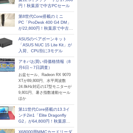
円！秋葉原で中古PCセール
第8世代Core搭載のミニ
PC「ProDesk 400 G4 DM」
が22,800円！秋葉原で中古
PCセール
ASUSのベアボーンキット
「ASUS NUC 15 Lite Kit」が
入荷、CPU別に3モデル
アキバお買い得価格情報（8
月6日～7日調査）
お盆セール、Radeon RX 9070
XTが89,800円、水平周波数
24.8kHz対応の17型モニターが
9,801円、暑さ指数連動セール
ほか
第11世代Core搭載の13.3イ
ンチ2in1「Elite Dragonfly
G2」が64,800円！秋葉原で
中古PCセール
X68000用MMCカードリーダ