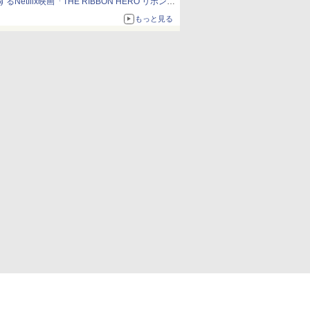
するNetflix映画「THE RIBBON HERO リボンヒ
ーロー」本日配信開始
もっと見る