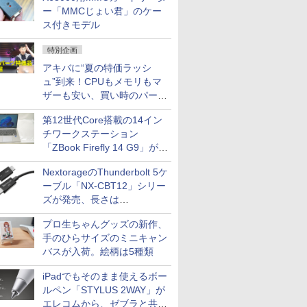
ー「MMCじょい君」のケー
ス付きモデル
特別企画
アキバに“夏の特価ラッシ
ュ”到来！CPUもメモリもマ
ザーも安い、買い時のパーツ
は？【8月7日(金)22時配信】
第12世代Core搭載の14イン
チワークステーション
「ZBook Firefly 14 G9」が
79,800円！秋葉原で中古PC
NextorageのThunderbolt 5ケ
セール
ーブル「NX-CBT12」シリー
ズが発売、長さは
30cm/50cm/1mの3種類
プロ生ちゃんグッズの新作、
手のひらサイズのミニキャン
バスが入荷。絵柄は5種類
iPadでもそのまま使えるボー
ルペン「STYLUS 2WAY」が
エレコムから、ゼブラと共同