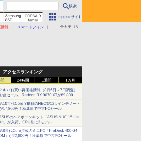
Impress サイト
全カテゴリ
原情報
スマートフォン
アクセスランキング
時間
24時間
1週間
1カ月
アキバお買い得価格情報（8月6日～7日調査）
お盆セール、Radeon RX 9070 XTが89,800
円、水平周波数24.8kHz対応の17型モニターが
第10世代Core Y搭載のNEC製12.5インチノート
9,801円、暑さ指数連動セール ほか
が17,800円！秋葉原で中古PCセール
ASUSのベアボーンキット「ASUS NUC 15 Lite
Kit」が入荷、CPU別に3モデル
第8世代Core搭載のミニPC「ProDesk 400 G4
DM」が22,800円！秋葉原で中古PCセール