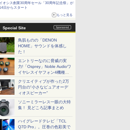
イオシス創業30周年セール「30周年記念祭」が
14日からスタート
もっと見る
Special Site
鳥肌ものの「DENON
HOME」サウンドを体感し
た！
エントリーなのに脅威の実
力!「Osprey」Noble Audioワ
イヤレスイヤフォン4機種を
一気に聴く
クリエイティブが作った2万
円台の“小さなピュアオーデ
ィオスピーカー”
ソニーミラーレス一眼の大特
集！ 見どころ記事まとめ
ハイグレードテレビ「TCL
Q7D Pro」。圧巻の色彩美で