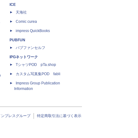
ICE
天海社
ス
Comic curea
impress QuickBooks
PUBFUN
パブファンセルフ
IPGネットワーク
TシャツPOD pTa.shop
カスタム写真集POD fabli
e
Impress Group Publication
Information
インプレスグループ
特定商取引法に基づく表示