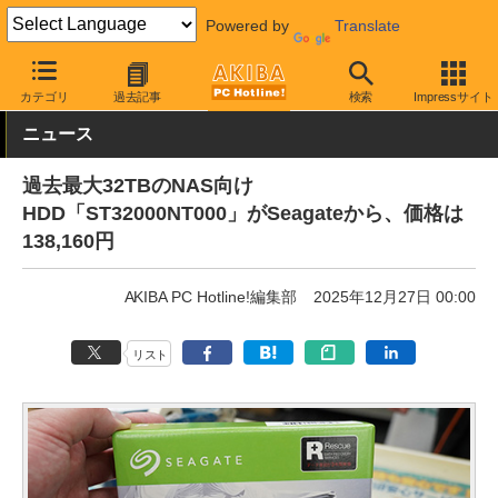
Powered by
Translate
AKIBA PC Hotline!
PCパーツ
HDD（ハードディスク）
Seagat
カテゴリ
過去記事
検索
Impressサイト
ニュース
過去最大32TBのNAS向け
HDD「ST32000NT000」がSeagateから、価格は
138,160円
AKIBA PC Hotline!編集部
2025年12月27日 00:00
リスト