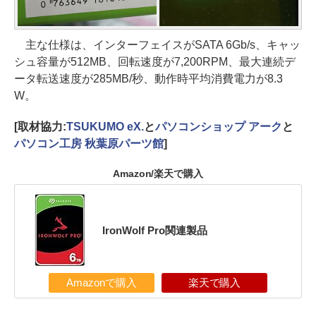
主な仕様は、インターフェイスがSATA 6Gb/s、キャッ
シュ容量が512MB、回転速度が7,200RPM、最大連続デ
ータ転送速度が285MB/秒、動作時平均消費電力が8.3
W。
[取材協力:
TSUKUMO eX.
と
パソコンショップ アーク
と
パソコン工房 秋葉原パーツ館
]
Amazon/楽天で購入
IronWolf Pro関連製品
Amazonで購入
楽天で購入