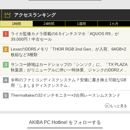
アクセスランキング
1時間
24時間
1週間
1カ月
ライカ監修カメラ搭載の6.5インチスマホ「AQUOS R9」が
39,000円！中古セール
LexarのDDR5メモリ「THOR RGB 2nd Gen」が入荷、64GB×2
枚組など3種類
サンコー跡地はカードショップの「シンソク」に、「TX PLAZA
秋葉原」がリニューアルに伴い一時休業、ジャンクのDDR2メモ
リが100円で販売など～ 最近の秋葉原 ～
令和のファミコンディスクシステム？安価に書き換え可能なGB
用「しましまディスクシステム」
Thermaltakeの32インチモニター×3台用レースシムスタンド
もっと見る
AKIBA PC Hotline! をフォローする