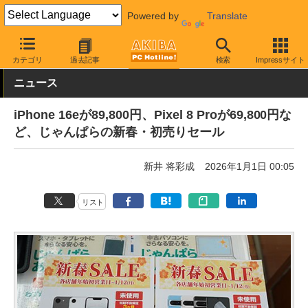
Powered by
Translate
AKIBA PC Hotline!
秋葉原情報
価格情報
特価情報
カテゴリ
過去記事
検索
Impressサイト
ニュース
iPhone 16eが89,800円、Pixel 8 Proが69,800円な
ど、じゃんぱらの新春・初売りセール
新井 将彩成
2026年1月1日 00:05
リスト