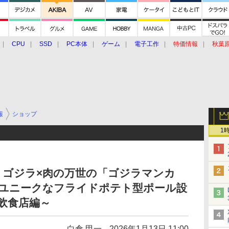
CPU
SSD
PC本体
ゲーム
電子工作
特価情報
秋葉
グルメ
イベント
価格動向
報
ショップ
1
、ゴジラ×肉の万世の「ゴジラマンカ
e」にユニークなフライドポテト型ポール設
 飲食店編～
白倉 甲一
2026年1月13日 11:00