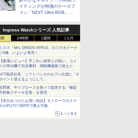
鮮やかなマルチゾーンRGBラ
イティングが特徴のケースフ
ァン「NZXT Ultra RGB」が
発売、計8製品
Impress Watchシリーズ 人気記事
時間
24時間
1週間
1カ月
ミスド「Mrs. GREEN APPLE」のコラボドーナ
ツ4種、いよいよ発売！
【家電レビュー】手ごわい雑草との戦い、コメ
リの草刈機で完全勝利 掃除機感覚で使えた
NTT島田社長、ソフトバンクのセブン出資に「d
ポイント使えるようにして」
吉野家、牛リブロースを熱々で提供する「極旨
牛鉄板ステーキ定食」を発売
【本日みつけたお買い得品】モトローラのスマ
ホが約1万7,000円で購入可能
もっと見る