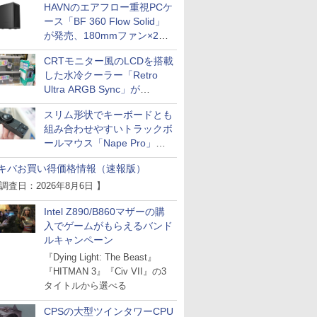
HAVNのエアフロー重視PCケ
ース「BF 360 Flow Solid」
が発売、180mmファン×2搭
載
CRTモニター風のLCDを搭載
した水冷クーラー「Retro
Ultra ARGB Sync」が
Thermaltakeから
スリム形状でキーボードとも
組み合わせやすいトラックボ
ールマウス「Nape Pro」が
Keychronから
キバお買い得価格情報（速報版）
 調査日：2026年8月6日 】
Intel Z890/B860マザーの購
入でゲームがもらえるバンド
ルキャンペーン
『Dying Light: The Beast』
『HITMAN 3』『Civ VII』の3
タイトルから選べる
CPSの大型ツインタワーCPU