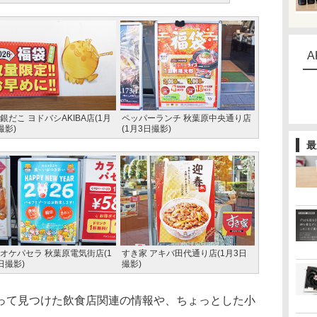
A
銀だこ ヨドバシAKIBA店(1月
ペッパーランチ 秋葉原中央通り店
撮影)
(1月3日撮影)
最
オケパセラ 秋葉原電気街店(1
すき家 アキバ田代通り店(1月3日
日撮影)
撮影)
て見つけた飲食店関連の情報や、ちょっとした小