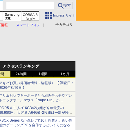
Impress サイト
全カテゴリ
原情報
スマートフォン
アクセスランキング
時間
24時間
1週間
1カ月
アキバお買い得価格情報（速報版） 【 調査日：
2026年8月6日 】
スリム形状でキーボードとも組み合わせやすい
トラックボールマウス「Nape Pro」が
Keychronから
DDR5メモリの16GB×2枚組が今年最安の
39,980円、大容量の64GB×2枚組は一部が続騰
[8月前半のメモリ価格]
XBOX Series Xが値上げで10万円超え。近い性
能のゲーミングPCを自作するといくらになる？
【石田賀津男の『酒の肴にPCゲーム』】