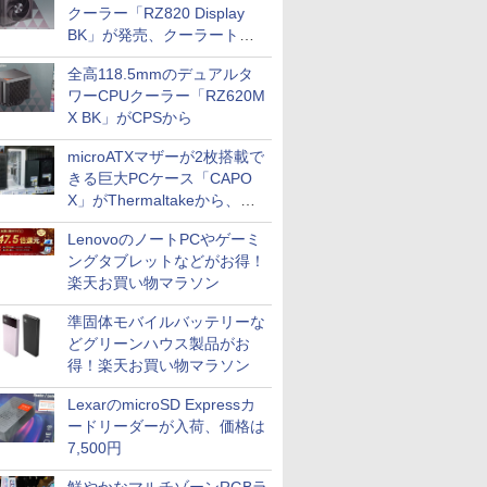
クーラー「RZ820 Display
BK」が発売、クーラートッ
プに5インチ液晶搭載
全高118.5mmのデュアルタ
ワーCPUクーラー「RZ620M
X BK」がCPSから
microATXマザーが2枚搭載で
きる巨大PCケース「CAPO
X」がThermaltakeから、カ
ラーは2色
LenovoのノートPCやゲーミ
ングタブレットなどがお得！
楽天お買い物マラソン
準固体モバイルバッテリーな
どグリーンハウス製品がお
得！楽天お買い物マラソン
LexarのmicroSD Expressカ
ードリーダーが入荷、価格は
7,500円