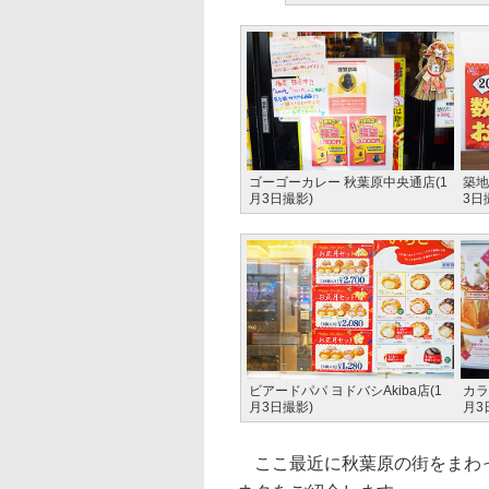
ゴーゴーカレー 秋葉原中央通店(1
築地
月3日撮影)
3日
ビアードパパ ヨドバシAkiba店(1
カラ
月3日撮影)
月3
ここ最近に秋葉原の街をまわっ