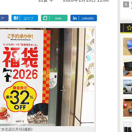
ェア
はてブ
note
LinkedIn
水北店(1月3日撮影)