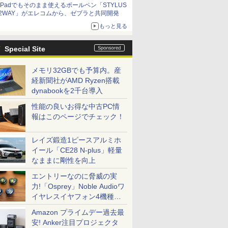
iPadでもそのまま使えるボールペン「STYLUS
2WAY」がエレコムから、ゼブラと共同開発
もっと見る
Special Site
メモリ32GBでも予算内。産
経新聞社がAMD Ryzen搭載
dynabookを2千台導入
性能の良いお得な中古PC情
報はこのページでチェック！
レイズ鍛造1ピースアルミホ
イール「CE28 N-plus」軽量
なままに剛性を向上
エントリーなのに脅威の実
力!「Osprey」Noble Audioワ
イヤレスイヤフォン4機種を
一気に聴く
Amazon プライムデー過去最
安! Anker注目プロジェクタ