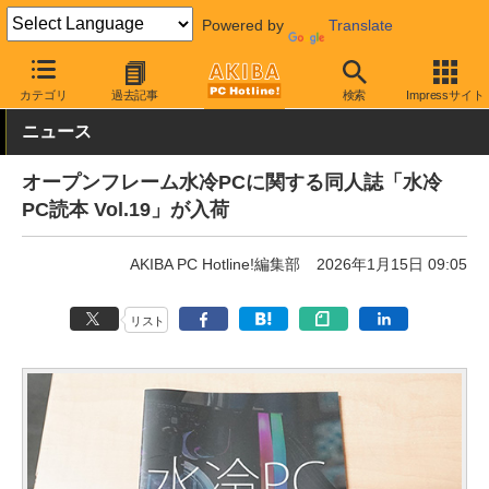
Powered by
Translate
AKIBA PC Hotline!
PC周辺機器
その他PC関連
書籍
カテゴリ
過去記事
検索
Impressサイト
ニュース
オープンフレーム水冷PCに関する同人誌「水冷
PC読本 Vol.19」が入荷
AKIBA PC Hotline!編集部
2026年1月15日 09:05
リスト