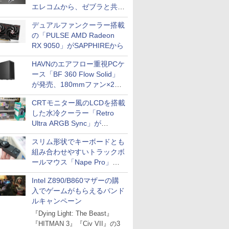
エレコムから、ゼブラと共同
開発
デュアルファンクーラー搭載
の「PULSE AMD Radeon
RX 9050」がSAPPHIREから
HAVNのエアフロー重視PCケ
ース「BF 360 Flow Solid」
が発売、180mmファン×2搭
載
CRTモニター風のLCDを搭載
した水冷クーラー「Retro
Ultra ARGB Sync」が
Thermaltakeから
スリム形状でキーボードとも
組み合わせやすいトラックボ
ールマウス「Nape Pro」が
Keychronから
Intel Z890/B860マザーの購
入でゲームがもらえるバンド
ルキャンペーン
『Dying Light: The Beast』
『HITMAN 3』『Civ VII』の3