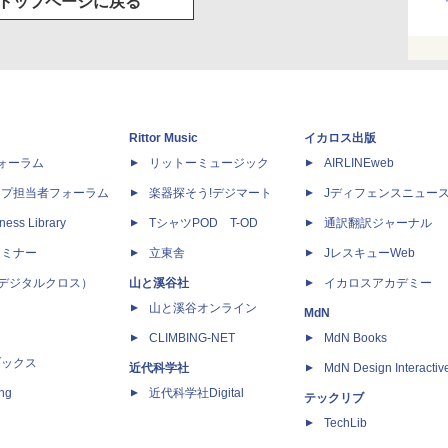
トップページに戻る
Rittor Music
イカロス出版
dフォーラム
リットーミュージック
AIRLINEweb
ップ担当者フォーラム
楽器探そう!デジマート
Jディフェンスニュー
ness Library
TシャツPOD T-OD
通訳翻訳ジャーナル
セミナー
立東舎
JレスキューWeb
 X（デジタルクロス）
山と溪谷社
イカロスアカデミー
山と溪谷オンライン
MdN
CLIMBING-NET
MdN Books
ブックス
近代科学社
MdN Design Interactiv
ing
近代科学社Digital
テックリブ
TechLib