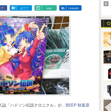
ェア
はてブ
note
LinkedIn
人誌「ハドソン伝説クロニクル」が、
BEEP 秋葉原