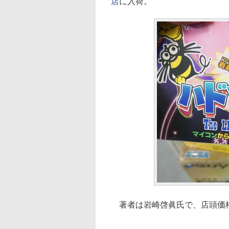
店
に入荷。
著者は岩崎啓眞氏で、店頭価格は