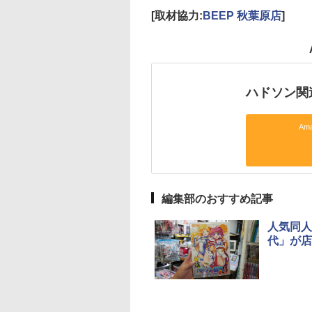
[取材協力:
BEEP 秋葉原店
]
ハドソン関
Am
編集部のおすすめ記事
人気同人
代」が店