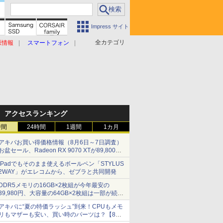
Impress サイト
全カテゴリ
原情報
スマートフォン
アクセスランキング
時間
24時間
1週間
1カ月
アキバお買い得価格情報（8月6日～7日調査）
お盆セール、Radeon RX 9070 XTが89,800
円、水平周波数24.8kHz対応の17型モニターが
iPadでもそのまま使えるボールペン「STYLUS
9,801円、暑さ指数連動セール ほか
2WAY」がエレコムから、ゼブラと共同開発
DDR5メモリの16GB×2枚組が今年最安の
39,980円、大容量の64GB×2枚組は一部が続騰
[8月前半のメモリ価格]
アキバに“夏の特価ラッシュ”到来！CPUもメモ
リもマザーも安い、買い時のパーツは？【8月7
日(金)22時配信】