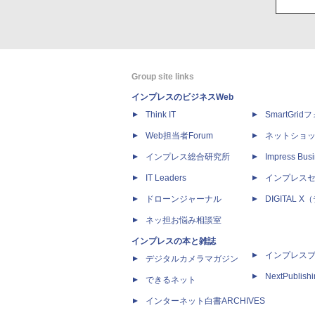
Group site links
インプレスのビジネスWeb
Think IT
SmartGri
Web担当者Forum
ネットショ
インプレス総合研究所
Impress Busi
IT Leaders
インプレス
ドローンジャーナル
DIGITAL
ネッ担お悩み相談室
インプレスの本と雑誌
インプレス
デジタルカメラマガジン
NextPublish
できるネット
インターネット白書ARCHIVES