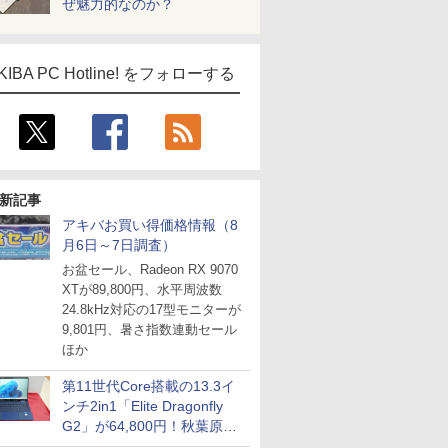
ぜ魅力的なのか？
KIBA PC Hotline! をフォローする
新記事
アキバお買い得価格情報（8
月6日～7日調査）
お盆セール、Radeon RX 9070
XTが89,800円、水平周波数
24.8kHz対応の17型モニターが
9,801円、暑さ指数連動セール
ほか
第11世代Core搭載の13.3イ
ンチ2in1「Elite Dragonfly
G2」が64,800円！秋葉原で
中古PCセール