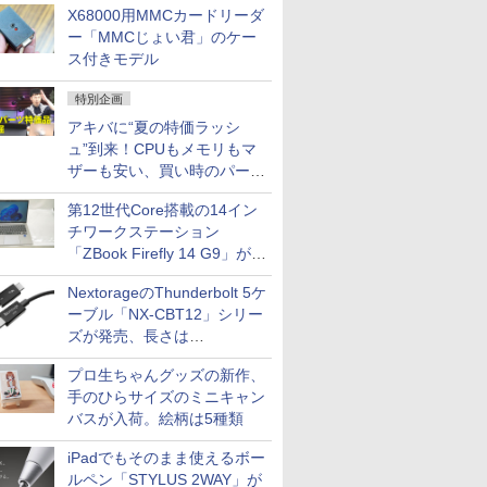
X68000用MMCカードリーダ
ー「MMCじょい君」のケー
ス付きモデル
特別企画
アキバに“夏の特価ラッシ
ュ”到来！CPUもメモリもマ
ザーも安い、買い時のパーツ
は？【8月7日(金)22時配信】
第12世代Core搭載の14イン
チワークステーション
「ZBook Firefly 14 G9」が
79,800円！秋葉原で中古PC
NextorageのThunderbolt 5ケ
セール
ーブル「NX-CBT12」シリー
ズが発売、長さは
30cm/50cm/1mの3種類
プロ生ちゃんグッズの新作、
手のひらサイズのミニキャン
バスが入荷。絵柄は5種類
iPadでもそのまま使えるボー
ルペン「STYLUS 2WAY」が