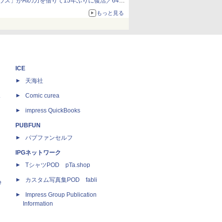
ウス」がAIの力を借りて15年ぶりに復活／64bit
化、Windows 10/11、「Chrome」も走り回
もっと見る
る。復活記念で2026年末まで500円
ICE
天海社
ス
Comic curea
impress QuickBooks
PUBFUN
パブファンセルフ
IPGネットワーク
TシャツPOD pTa.shop
カスタム写真集POD fabli
e
Impress Group Publication
Information