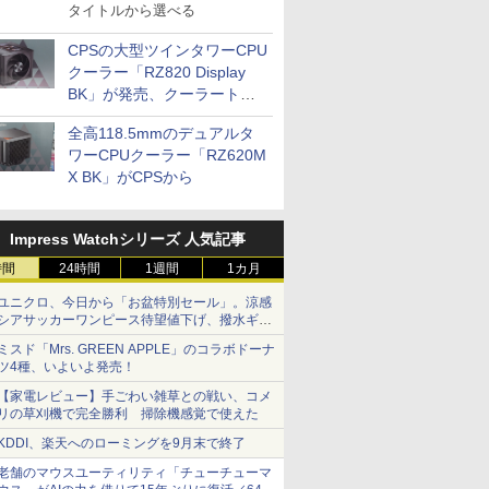
タイトルから選べる
CPSの大型ツインタワーCPU
クーラー「RZ820 Display
BK」が発売、クーラートッ
プに5インチ液晶搭載
全高118.5mmのデュアルタ
ワーCPUクーラー「RZ620M
X BK」がCPSから
Impress Watchシリーズ 人気記事
時間
24時間
1週間
1カ月
ユニクロ、今日から「お盆特別セール」。涼感
シアサッカーワンピース待望値下げ、撥水ギア
ショーツは1990円に
ミスド「Mrs. GREEN APPLE」のコラボドーナ
ツ4種、いよいよ発売！
【家電レビュー】手ごわい雑草との戦い、コメ
リの草刈機で完全勝利 掃除機感覚で使えた
KDDI、楽天へのローミングを9月末で終了
老舗のマウスユーティリティ「チューチューマ