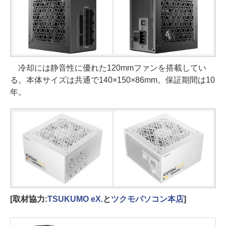
冷却には静音性に優れた120mmファンを搭載してい
る。本体サイズは共通で140×150×86mm。保証期間は10
年。
[取材協力:
TSUKUMO eX.
と
ツクモパソコン本店
]