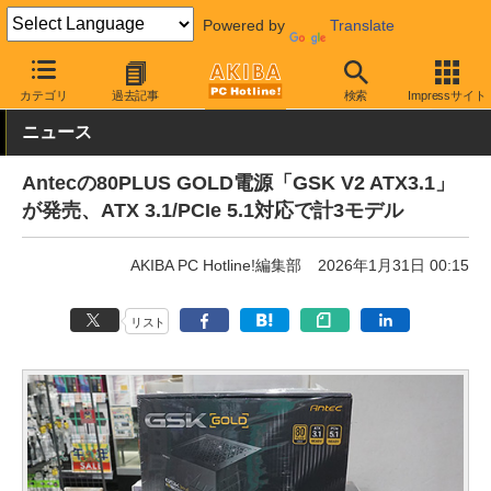
Powered by
Translate
AKIBA PC Hotline!
PCパーツ
PC電源ユニット
Antec
カテゴリ
過去記事
検索
Impressサイト
ニュース
Antecの80PLUS GOLD電源「GSK V2 ATX3.1」
が発売、ATX 3.1/PCIe 5.1対応で計3モデル
AKIBA PC Hotline!編集部
2026年1月31日 00:15
リスト