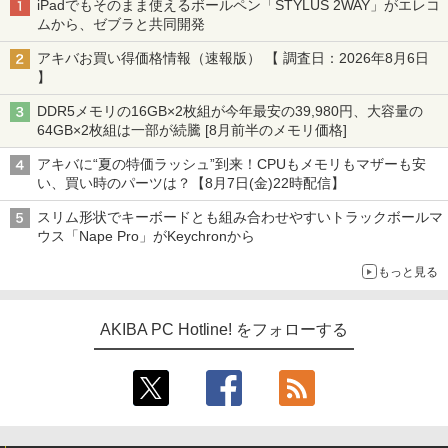
iPadでもそのまま使えるボールペン「STYLUS 2WAY」がエレコ
ムから、ゼブラと共同開発
アキバお買い得価格情報（速報版） 【 調査日：2026年8月6日
】
DDR5メモリの16GB×2枚組が今年最安の39,980円、大容量の
64GB×2枚組は一部が続騰 [8月前半のメモリ価格]
アキバに“夏の特価ラッシュ”到来！CPUもメモリもマザーも安
い、買い時のパーツは？【8月7日(金)22時配信】
スリム形状でキーボードとも組み合わせやすいトラックボールマ
ウス「Nape Pro」がKeychronから
もっと見る
AKIBA PC Hotline! をフォローする