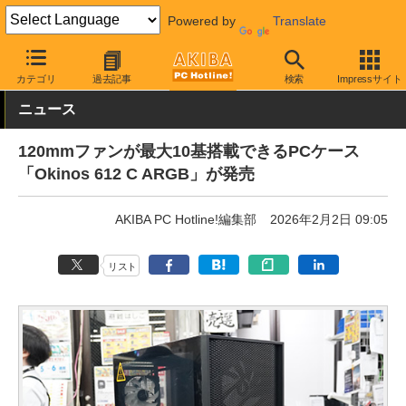
Powered by
Translate
AKIBA PC Hotline!
PCパーツ
PCケース
タワー型
カテゴリ
過去記事
検索
Impressサイト
ニュース
120mmファンが最大10基搭載できるPCケース
「Okinos 612 C ARGB」が発売
AKIBA PC Hotline!編集部
2026年2月2日 09:05
リスト