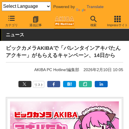
Powered by
Translate
AKIBA PC Hotline!
秋葉原情報
キャンペーン情報
配布物
カテゴリ
過去記事
検索
Impressサイト
ニュース
ビックカメラAKIBAで「バレンタインアキバたん
アクキー」がもらえるキャンペーン、14日から
AKIBA PC Hotline!編集部
2026年2月10日 10:05
リスト