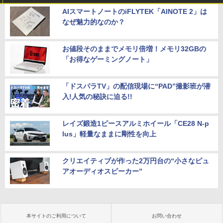
AIスマートノートのiFLYTEK「AINOTE 2」は
なぜ魅力的なのか？
お値段そのままでメモリ倍増！メモリ32GBの
「お得なゲーミングノート」
「ドスパラTV」の配信現場に“PAD”撮影班が潜
入!人気の秘訣に迫る!!
レイズ鍛造1ピースアルミホイール「CE28 N-p
lus」軽量なままに剛性を向上
クリエイティブが作った2万円台の“小さなピュ
アオーディオスピーカー”
本サイトのご利用について
お問い合わせ