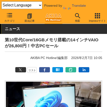
Powered by
Translate
AKIBA PC Hotline!
秋葉原情報
価格情報
特価情報
カテゴリ
過去記事
検索
Impressサイト
ニュース
第10世代Core/16GBメモリ搭載の14インチVAIO
が26,800円！中古PCセール
AKIBA PC Hotline!編集部
2026年2月7日 10:05
リスト