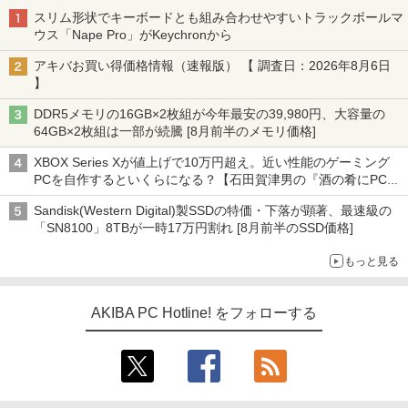
スリム形状でキーボードとも組み合わせやすいトラックボールマ
ウス「Nape Pro」がKeychronから
アキバお買い得価格情報（速報版） 【 調査日：2026年8月6日
】
DDR5メモリの16GB×2枚組が今年最安の39,980円、大容量の
64GB×2枚組は一部が続騰 [8月前半のメモリ価格]
XBOX Series Xが値上げで10万円超え。近い性能のゲーミング
PCを自作するといくらになる？【石田賀津男の『酒の肴にPCゲ
ーム』】
Sandisk(Western Digital)製SSDの特価・下落が顕著、最速級の
「SN8100」8TBが一時17万円割れ [8月前半のSSD価格]
もっと見る
AKIBA PC Hotline! をフォローする