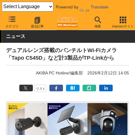
Powered by
Translate
AKIBA PC Hotline!
PC周辺機器
Web・ネットワークカメラ
ネ
カテゴリ
過去記事
検索
Impressサイト
ニュース
デュアルレンズ搭載のパンチルトWi-Fiカメラ
「Tapo C545D」など計3製品がTP-Linkから
AKIBA PC Hotline!編集部
2026年2月12日 14:05
リスト