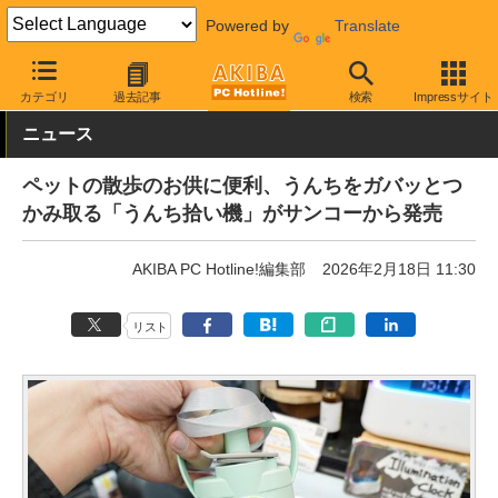
Powered by
Translate
AKIBA PC Hotline!
おもしろグッズ・キャラもの
おもしろグッズ
カテゴリ
過去記事
検索
Impressサイト
ニュース
ペットの散歩のお供に便利、うんちをガバッとつ
かみ取る「うんち拾い機」がサンコーから発売
AKIBA PC Hotline!編集部
2026年2月18日 11:30
リスト