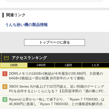
関連リンク
うんち拾い機の製品情報
トップページに戻る
アクセスランキング
1時間
24時間
1週間
1カ月
DDR5メモリの16GB×2枚組が今年最安の39,980円、大容量の
64GB×2枚組は一部が続騰 [8月前半のメモリ価格]
XBOX Series Xが値上げで10万円超え。近い性能のゲーミング
PCを自作するといくらになる？【石田賀津男の『酒の肴にPCゲ
ーム』】
Ryzenが上昇から一転して値下がり、「Ryzen 7 7700X3D」は
45,800円に急落し「Ryzen 7 7800X3D」との価格逆転解消 [8月
前半のCPU価格]