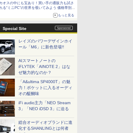
カオスの中にも宝あり！買い手の通販力も試さ
れる“ミニPC”の世界を覗いてみよう 価格帯別に
仕様や特徴を整理、11製品をピックアップ text
もっと見る
by 石川 ひさよし
Special Site
レイズのパワーデザインホイ
ール「M6」に新色登場!!
AIスマートノートの
iFLYTEK「AINOTE 2」はな
ぜ魅力的なのか？
「A&ultima SP4000T」の魅
力！ポケットに入るオーディ
オの醍醐味
iFi audio主力「NEO Stream
3」「NEO iDSD 3」に迫る
総合オーディオブランドに進
化するSHANLINGとは何者