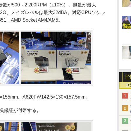
500～2,200RPM（±10%）、風量が最大
mmH2O、ノイズレベルは最大32dBA。対応CPUソケッ
/1851、AMD Socket AM4/AM5。
1
5mm、A620Fが142.5×130×157.5mm。
物損保証が付帯する。