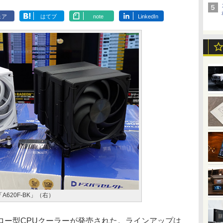
ェア
はてブ
note
LinkedIn
A620F-BK」（右）
ー型CPUクーラーが発売された。ラインアップは