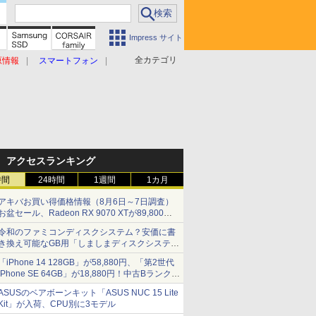
Impress サイト
全カテゴリ
原情報
スマートフォン
アクセスランキング
時間
24時間
1週間
1カ月
アキバお買い得価格情報（8月6日～7日調査）
お盆セール、Radeon RX 9070 XTが89,800
円、水平周波数24.8kHz対応の17型モニターが
令和のファミコンディスクシステム？安価に書
9,801円、暑さ指数連動セール ほか
き換え可能なGB用「しましまディスクシステ
ム」
「iPhone 14 128GB」が58,880円、「第2世代
iPhone SE 64GB」が18,880円！中古Bランク品
セール
ASUSのベアボーンキット「ASUS NUC 15 Lite
Kit」が入荷、CPU別に3モデル