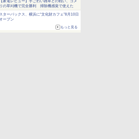
【家電レビュー】手ごわい雑草との戦い、コメ
リの草刈機で完全勝利 掃除機感覚で使えた
スターバックス、横浜に“文化財カフェ”8月10日
オープン
もっと見る