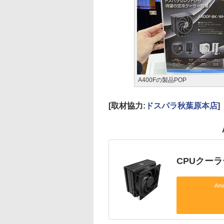
A400Fの製品POP
[取材協力:
ドスパラ秋葉原本店
]
CPUクー
Am