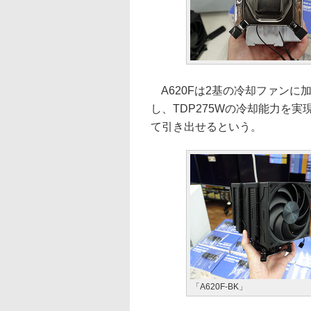
A620Fは2基の冷却ファンに
し、TDP275Wの冷却能力を
て引き出せるという。
「A620F-BK」