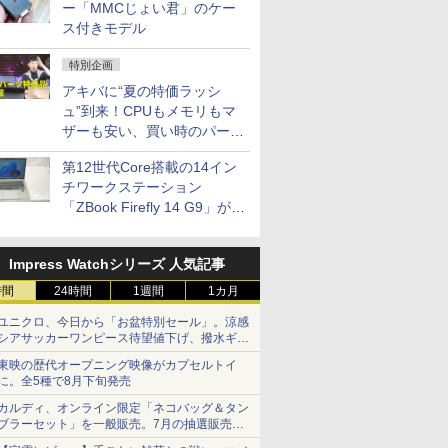
ー「MMCじょい君」のケー
ス付きモデル
特別企画
アキバに“夏の特価ラッシ
ュ”到来！CPUもメモリもマ
ザーも安い、買い時のパーツ
は？【8月7日(金)22時配信】
第12世代Core搭載の14イン
チワークステーション
「ZBook Firefly 14 G9」が
79,800円！秋葉原で中古PC
セール
Impress Watchシリーズ 人気記事
時間
24時間
1週間
1カ月
ユニクロ、今日から「お盆特別セール」。涼感
シアサッカーワンピース待望値下げ、撥水ギア
ショーツは1990円に
東映の歴代オープニング映像がカプセルトイ
に。全5種で8月下旬発売
カルディ、オンライン限定「ネコバッグ＆タン
ブラーセット」を一般販売。7月の抽選販売の
当選無効分