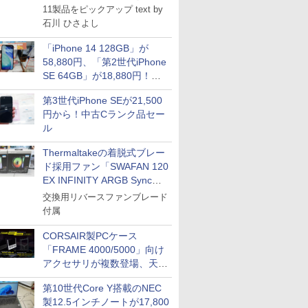
11製品をピックアップ text by
石川 ひさよし
「iPhone 14 128GB」が
58,880円、「第2世代iPhone
SE 64GB」が18,880円！中
古Bランク品セール
第3世代iPhone SEが21,500
円から！中古Cランク品セー
ル
Thermaltakeの着脱式ブレー
ド採用ファン「SWAFAN 120
EX INFINITY ARGB Sync」
に単品パッケージ
交換用リバースファンブレード
付属
CORSAIR製PCケース
「FRAME 4000/5000」向け
アクセサリが複数登場、天然
木製パネルや背面コネクタ対
第10世代Core Y搭載のNEC
応トレイなど
製12.5インチノートが17,800