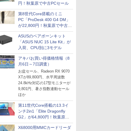
円！秋葉原で中古PCセール
第8世代Core搭載のミニ
PC「ProDesk 400 G4 DM」
が22,800円！秋葉原で中古
PCセール
ASUSのベアボーンキット
「ASUS NUC 15 Lite Kit」が
入荷、CPU別に3モデル
アキバお買い得価格情報（8
月6日～7日調査）
お盆セール、Radeon RX 9070
XTが89,800円、水平周波数
24.8kHz対応の17型モニターが
9,801円、暑さ指数連動セール
ほか
第11世代Core搭載の13.3イ
ンチ2in1「Elite Dragonfly
G2」が64,800円！秋葉原で
中古PCセール
X68000用MMCカードリーダ