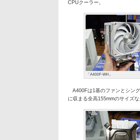
CPUクーラー。
「A400F-WH」
A400Fは1基のファンとシン
に収まる全高155mmのサイズ