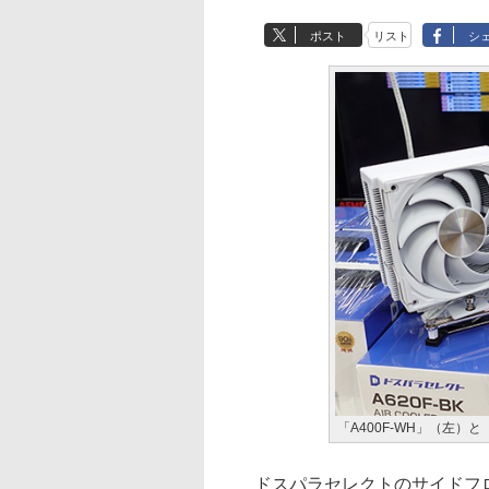
ポスト
リスト
シ
「A400F-WH」（左）と「
ドスパラセレクトのサイドフロ