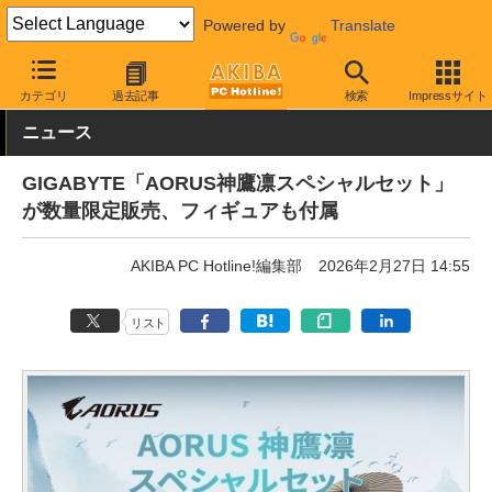
Powered by
Translate
AKIBA PC Hotline!
PCパーツ
マザーボード
GIGABYTE
カテゴリ
過去記事
検索
Impressサイト
ニュース
GIGABYTE「AORUS神鷹凛スペシャルセット」
が数量限定販売、フィギュアも付属
AKIBA PC Hotline!編集部
2026年2月27日 14:55
リスト