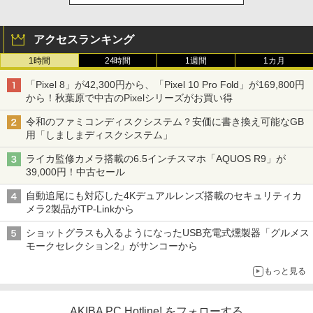
アクセスランキング
1時間
24時間
1週間
1カ月
「Pixel 8」が42,300円から、「Pixel 10 Pro Fold」が169,800円
から！秋葉原で中古のPixelシリーズがお買い得
令和のファミコンディスクシステム？安価に書き換え可能なGB
用「しましまディスクシステム」
ライカ監修カメラ搭載の6.5インチスマホ「AQUOS R9」が
39,000円！中古セール
自動追尾にも対応した4Kデュアルレンズ搭載のセキュリティカ
メラ2製品がTP-Linkから
ショットグラスも入るようになったUSB充電式燻製器「グルメス
モークセレクション2」がサンコーから
もっと見る
AKIBA PC Hotline! をフォローする