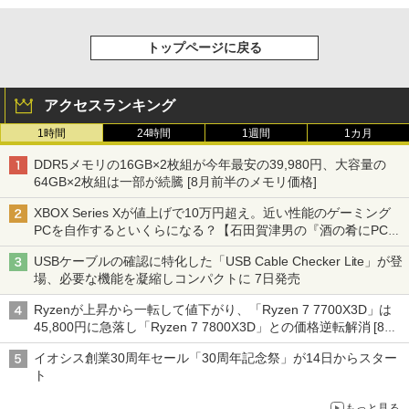
トップページに戻る
アクセスランキング
1時間
24時間
1週間
1カ月
DDR5メモリの16GB×2枚組が今年最安の39,980円、大容量の
64GB×2枚組は一部が続騰 [8月前半のメモリ価格]
XBOX Series Xが値上げで10万円超え。近い性能のゲーミング
PCを自作するといくらになる？【石田賀津男の『酒の肴にPCゲ
ーム』】
USBケーブルの確認に特化した「USB Cable Checker Lite」が登
場、必要な機能を凝縮しコンパクトに 7日発売
Ryzenが上昇から一転して値下がり、「Ryzen 7 7700X3D」は
45,800円に急落し「Ryzen 7 7800X3D」との価格逆転解消 [8月
前半のCPU価格]
イオシス創業30周年セール「30周年記念祭」が14日からスター
ト
もっと見る