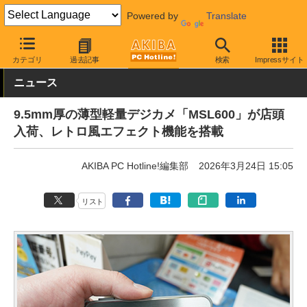
Powered by
Translate
AKIBA PC Hotline!
モバイル
小型カメラ・レコーダー
小型カメ
カテゴリ
過去記事
検索
Impressサイト
ニュース
9.5mm厚の薄型軽量デジカメ「MSL600」が店頭
入荷、レトロ風エフェクト機能を搭載
AKIBA PC Hotline!編集部
2026年3月24日 15:05
リスト