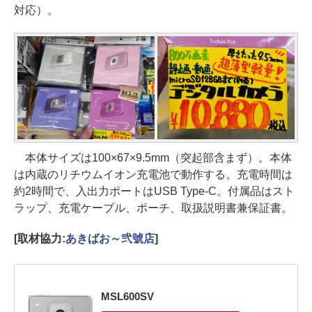
対応）。
本体サイズは100×67×9.5mm（突起部含まず）。本体
は内蔵のリチウムイオン充電池で動作する。充電時間は
約2時間で、入出力ポートはUSB Type-C。付属品はスト
ラップ、充電ケーブル、ポーチ、取扱説明書兼保証書。
[取材協力:
あきばお～弐號店
]
MSL600SV