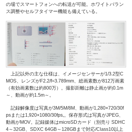
の場でスマートフォンへの転送が可能。ホワイトバラン
ス調整やセルフタイマー機能も備えている。
上記以外の主な仕様は、イメージセンサーが1/3.2型C
MOS、レンズがF2.2/f=3.789mm、総画素数が812万画素
（有効画素数は約800万）。撮影距離は静止画が約0.1m
～、動画が約1.5m～。
記録解像度は写真が3M/5M/8M、動画が1,280×720/30f
psまたは1,920×1080/30fps,。保存形式は写真がJPEG、
動画がMOV。記録媒体はmicroSDカード（別売り SDHC
4～32GB、SDXC 64GB～128GBまで対応/Class10以上