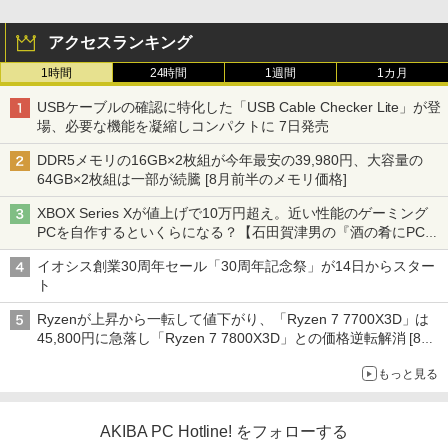
アクセスランキング
1時間
24時間
1週間
1カ月
USBケーブルの確認に特化した「USB Cable Checker Lite」が登
場、必要な機能を凝縮しコンパクトに 7日発売
DDR5メモリの16GB×2枚組が今年最安の39,980円、大容量の
64GB×2枚組は一部が続騰 [8月前半のメモリ価格]
XBOX Series Xが値上げで10万円超え。近い性能のゲーミング
PCを自作するといくらになる？【石田賀津男の『酒の肴にPCゲ
ーム』】
イオシス創業30周年セール「30周年記念祭」が14日からスター
ト
Ryzenが上昇から一転して値下がり、「Ryzen 7 7700X3D」は
45,800円に急落し「Ryzen 7 7800X3D」との価格逆転解消 [8月
前半のCPU価格]
もっと見る
AKIBA PC Hotline! をフォローする