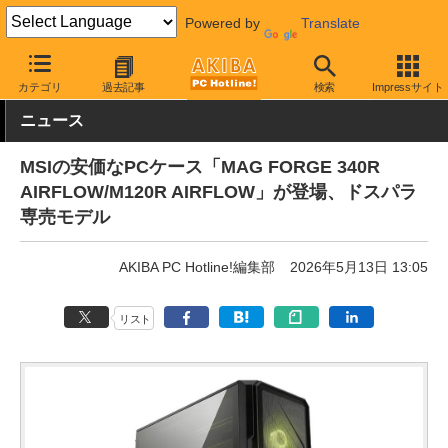
Powered by
Translate
AKIBA PC Hotline!
PCパーツ
PCケース
タワー型
カテゴリ
過去記事
検索
Impressサイト
ニュース
MSIの安価なPCケース「MAG FORGE 340R
AIRFLOW/M120R AIRFLOW」が登場、ドスパラ
専売モデル
AKIBA PC Hotline!編集部
2026年5月13日 13:05
リスト