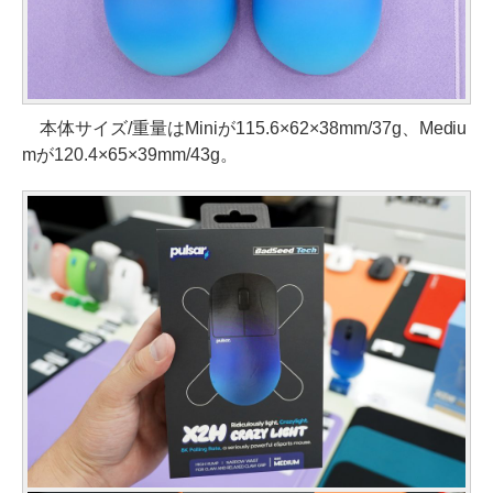
本体サイズ/重量はMiniが115.6×62×38mm/37g、Mediu
mが120.4×65×39mm/43g。