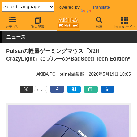
Powered by
Translate
AKIBA PC Hotline!
PC周辺機器
マウス
ゲーミングマウス
カテゴリ
過去記事
検索
Impressサイト
ニュース
Pulsarの軽量ゲーミングマウス「X2H
CrazyLight」にブルーの“BadSeed Tech Edition”
AKIBA PC Hotline!編集部
2026年5月19日 10:05
リスト