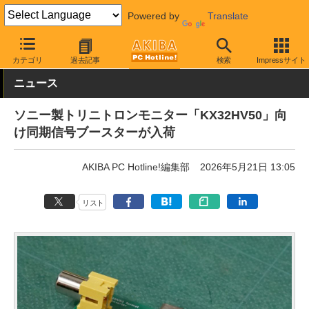
Powered by
Translate
AKIBA PC Hotline!
PC周辺機器
変換アダプタ
映像用変換アダ
カテゴリ
過去記事
検索
Impressサイト
ニュース
ソニー製トリニトロンモニター「KX32HV50」向
け同期信号ブースターが入荷
AKIBA PC Hotline!編集部
2026年5月21日 13:05
リスト