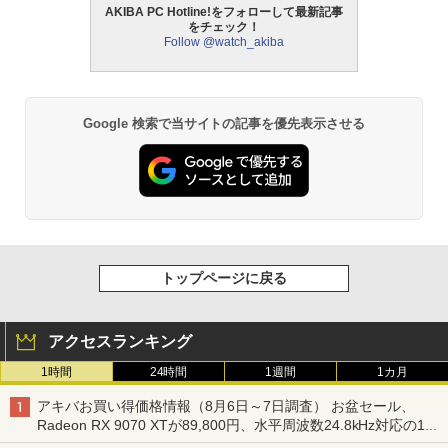
AKIBA PC Hotline!をフォローして最新記事
をチェック！
Follow @watch_akiba
Google 検索で当サイトの記事を優先表示させる
トップページに戻る
アクセスランキング
1時間
24時間
1週間
1カ月
アキバお買い得価格情報（8月6日～7日調査） お盆セール、
Radeon RX 9070 XTが89,800円、水平周波数24.8kHz対応の17
型モニターが9,801円、暑さ指数連動セール ほか