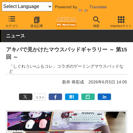
Powered by
Translate
AKIBA PC Hotline!
PC周辺機器
マウスパッド
カテゴリ
過去記事
検索
Impressサイト
ニュース
アキバで見かけたマウスパッドギャラリー ～ 第15
回 ～
「しぐれうい×ふもコレ」コラボのゲーミングマウスパッドな
ど
新井 将彩成
2026年6月5日 14:05
リスト