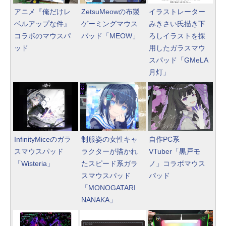
アニメ『俺だけレ
ZetsuMeowの布製
イラストレーター
ベルアップな件』
ゲーミングマウス
みきさい氏描き下
コラボのマウスパ
パッド「MEOW」
ろしイラストを採
ッド
用したガラスマウ
スパッド「GMeLA
月灯」
InfinityMiceのガラ
制服姿の女性キャ
自作PC系
スマウスパッド
ラクターが描かれ
VTuber「黒戸モ
「Wisteria」
たスピード系ガラ
ノ」コラボマウス
スマウスパッド
パッド
「MONOGATARI
NANAKA」