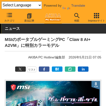
Powered by
Translate
AKIBA PC Hotline!
PC本体・ソフト
PC本体
小型PC
カテゴリ
過去記事
検索
Impressサイト
ニュース
MSIのポータブルゲーミングPC「Claw 8 AI+
A2VM」に特別カラーモデル
AKIBA PC Hotline!編集部
2026年5月21日 07:05
リスト