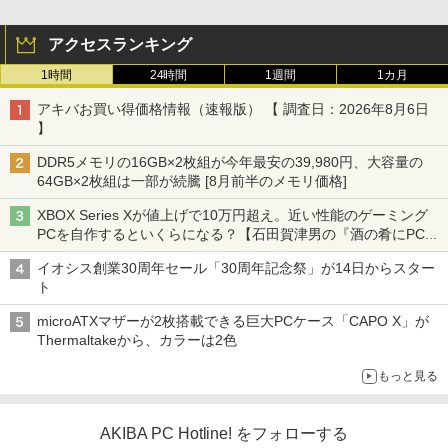
アクセスランキング
1時間
24時間
1週間
1カ月
アキバお買い得価格情報（速報版） 【 調査日：2026年8月6日
】
DDR5メモリの16GB×2枚組が今年最安の39,980円、大容量の
64GB×2枚組は一部が続騰 [8月前半のメモリ価格]
XBOX Series Xが値上げで10万円超え。近い性能のゲーミング
PCを自作するといくらになる？【石田賀津男の『酒の肴にPCゲ
ーム』】
イオシス創業30周年セール「30周年記念祭」が14日からスター
ト
microATXマザーが2枚搭載できる巨大PCケース「CAPO X」が
Thermaltakeから、カラーは2色
もっと見る
AKIBA PC Hotline! をフォローする