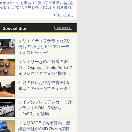
カオスの中にも宝あり！買い手の通販力も試さ
れる“ミニPC”の世界を覗いてみよう 価格帯別に
仕様や特徴を整理、11製品をピックアップ text
もっと見る
by 石川 ひさよし
Special Site
クリエイティブが作った2万
円台の“小さなピュアオーデ
ィオスピーカー”
エントリーなのに脅威の実
力!「Osprey」Noble Audioワ
イヤレスイヤフォン4機種を
一気に聴く
性能の良いお得な中古PC情
報はこのページでチェック！
レイズのプレミアムカー向け
ブランドHOMURAから
「2×9R」が登場！
メモリ32GBでも予算内。産
経新聞社がAMD Ryzen搭載