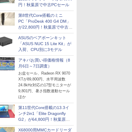
円！秋葉原で中古PCセール
第8世代Core搭載のミニ
PC「ProDesk 400 G4 DM」
が22,800円！秋葉原で中古
PCセール
ASUSのベアボーンキット
「ASUS NUC 15 Lite Kit」が
入荷、CPU別に3モデル
アキバお買い得価格情報（8
月6日～7日調査）
お盆セール、Radeon RX 9070
XTが89,800円、水平周波数
24.8kHz対応の17型モニターが
9,801円、暑さ指数連動セール
ほか
第11世代Core搭載の13.3イ
ンチ2in1「Elite Dragonfly
G2」が64,800円！秋葉原で
中古PCセール
X68000用MMCカードリーダ