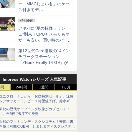
ー「MMCじょい君」のケー
ス付きモデル
特別企画
アキバに“夏の特価ラッシ
ュ”到来！CPUもメモリもマ
ザーも安い、買い時のパーツ
は？【8月7日(金)22時配信】
第12世代Core搭載の14イン
チワークステーション
「ZBook Firefly 14 G9」が
79,800円！秋葉原で中古PC
セール
Impress Watchシリーズ 人気記事
時間
24時間
1週間
1カ月
ユニクロ、今日から「お盆特別セール」。涼感
シアサッカーワンピース待望値下げ、撥水ギア
ショーツは1990円に
東映の歴代オープニング映像がカプセルトイ
に。全5種で8月下旬発売
令和のファミコンディスクシステム？安価に書
き換え可能なGB用「しましまディスクシステ
ム」