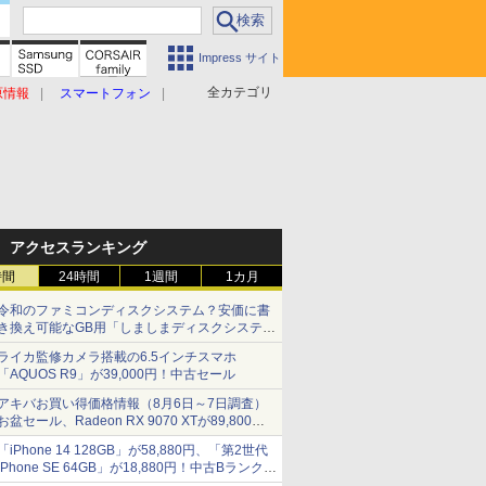
Impress サイト
全カテゴリ
原情報
スマートフォン
アクセスランキング
時間
24時間
1週間
1カ月
令和のファミコンディスクシステム？安価に書
き換え可能なGB用「しましまディスクシステ
ム」
ライカ監修カメラ搭載の6.5インチスマホ
「AQUOS R9」が39,000円！中古セール
アキバお買い得価格情報（8月6日～7日調査）
お盆セール、Radeon RX 9070 XTが89,800
円、水平周波数24.8kHz対応の17型モニターが
「iPhone 14 128GB」が58,880円、「第2世代
9,801円、暑さ指数連動セール ほか
iPhone SE 64GB」が18,880円！中古Bランク品
セール