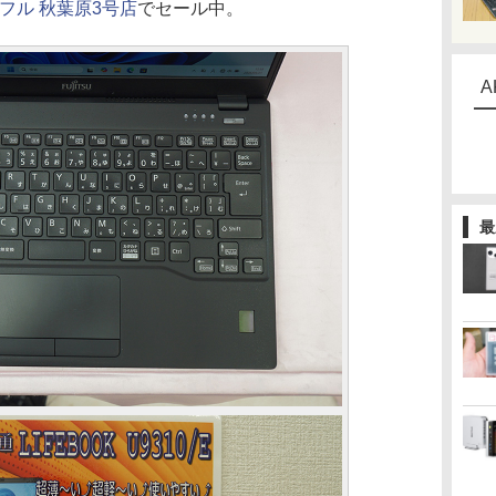
フル 秋葉原3号店
でセール中。
A
最