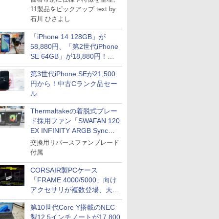
11製品をピックアップ text by
石川 ひさよし
「iPhone 14 128GB」が
58,880円、「第2世代iPhone
SE 64GB」が18,880円！中
古Bランク品セール
第3世代iPhone SEが21,500
円から！中古Cランク品セー
ル
Thermaltakeの着脱式ブレー
ド採用ファン「SWAFAN 120
EX INFINITY ARGB Sync」
に単品パッケージ
交換用リバースファンブレード
付属
CORSAIR製PCケース
「FRAME 4000/5000」向け
アクセサリが複数登場、天然
木製パネルや背面コネクタ対
第10世代Core Y搭載のNEC
応トレイなど
製12.5インチノートが17,800