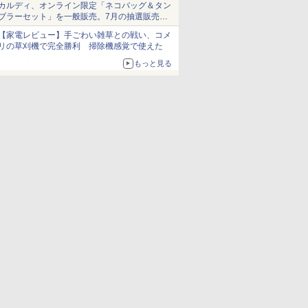
カルディ、オンライン限定「ネコバッグ＆タン
ブラーセット」を一般販売。7月の抽選販売の
当選無効分
【家電レビュー】手ごわい雑草との戦い、コメ
リの草刈機で完全勝利 掃除機感覚で使えた
もっと見る