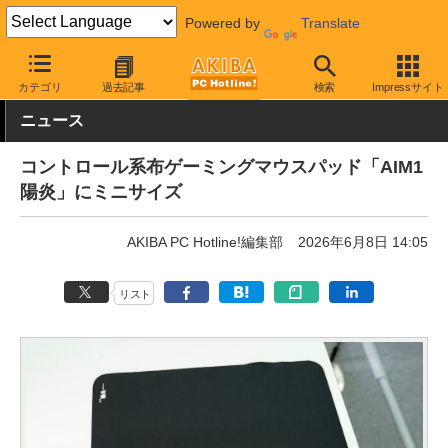
Powered by
Translate
AKIBA PC Hotline!
PC周辺機器
マウスパッド
その他
カテゴリ
過去記事
検索
Impressサイト
ニュース
コントロール系布ゲーミングマウスパッド「AIM1
陽炎」にミニサイズ
AKIBA PC Hotline!編集部
2026年6月8日 14:05
リスト