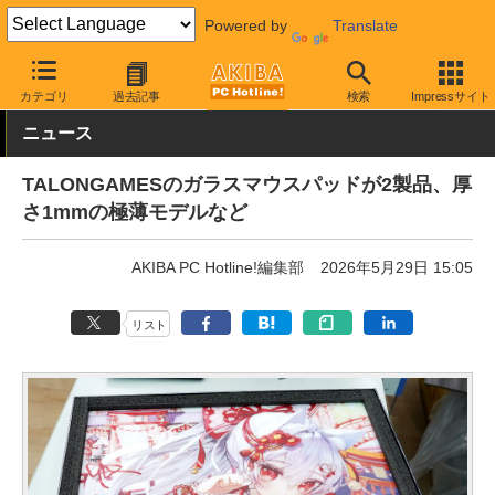
Powered by
Translate
AKIBA PC Hotline!
PC周辺機器
マウスパッド
その他
カテゴリ
過去記事
検索
Impressサイト
ニュース
TALONGAMESのガラスマウスパッドが2製品、厚
さ1mmの極薄モデルなど
AKIBA PC Hotline!編集部
2026年5月29日 15:05
リスト